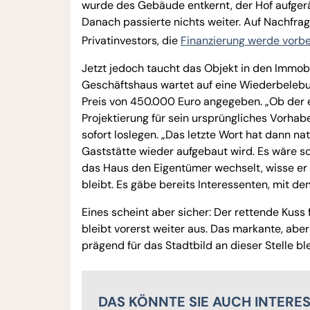
wurde des Gebäude entkernt, der Hof aufger
Danach passierte nichts weiter. Auf Nachfr
Privatinvestors, die
Finanzierung werde vorbe
Jetzt jedoch taucht das Objekt in den Immo
Geschäftshaus wartet auf eine Wiederbelebun
Preis von 450.000 Euro angegeben. „Ob der e
Projektierung für sein ursprüngliches Vorhabe
sofort loslegen. „Das letzte Wort hat dann na
Gaststätte wieder aufgebaut wird. Es wäre s
das Haus den Eigentümer wechselt, wisse er n
bleibt. Es gäbe bereits Interessenten, mit d
Eines scheint aber sicher: Der rettende Kuss 
bleibt vorerst weiter aus. Das markante, abe
prägend für das Stadtbild an dieser Stelle bl
DAS KÖNNTE SIE AUCH INTERE