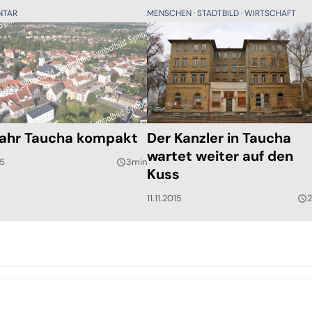
NTAR
MENSCHEN
STADTBILD
WIRTSCHAFT
Jahr Taucha kompakt
Der Kanzler in Taucha
wartet weiter auf den
15
3min
query_builder
Kuss
11.11.2015
query_builder