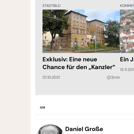
STADTBILD
KOMME
Exklusiv: Eine neue
Ein 
Chance für den „Kanzler“
13.11.20
01.10.2021
3min
query_builder
Daniel Große