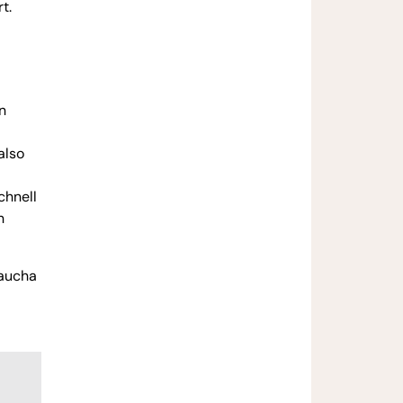
t.
n
also
chnell
n
Taucha