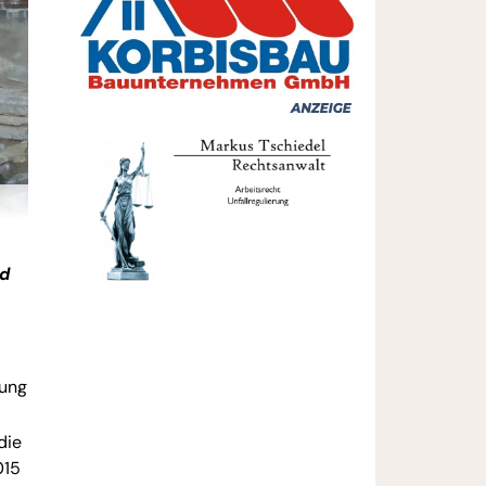
nd
rung
die
015