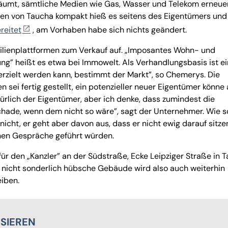
äumt, sämtliche Medien wie Gas, Wasser und Telekom erneuer
agen von Taucha kompakt hieß es seitens des Eigentümers und
reitet
, am Vorhaben habe sich nichts geändert.
bilienplattformen zum Verkauf auf. „Imposantes Wohn- und
g” heißt es etwa bei Immowelt. Als Verhandlungsbasis ist ei
rzielt werden kann, bestimmt der Markt”, so Chemerys. Die
n sei fertig gestellt, ein potenzieller neuer Eigentümer könne 
türlich der Eigentümer, aber ich denke, dass zumindest die
chade, wenn dem nicht so wäre”, sagt der Unternehmer. Wie s
icht, er geht aber davon aus, dass er nicht ewig darauf sitze
enen Gespräche geführt würden.
für den „Kanzler” an der Südstraße, Ecke Leipziger Straße in 
r nicht sonderlich hübsche Gebäude wird also auch weiterhin
eiben.
SSIEREN