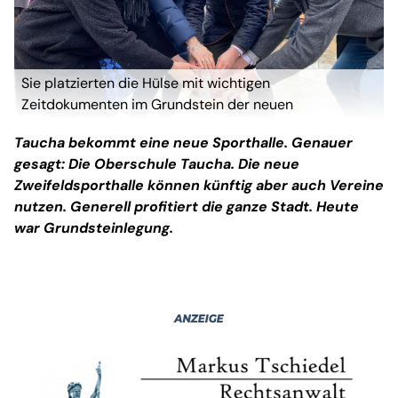
Sie platzierten die Hülse mit wichtigen
Zeitdokumenten im Grundstein der neuen
Sporthalle: Landrat Kai Emanuel, Bürgermeister Tobias
Taucha bekommt eine neue Sporthalle. Genauer
Meier, Oberschul-Leiterin Kathrin Beer, sowie Kathrin
gesagt: Die Oberschule Taucha. Die neue
Theil-Schultze, Leiterin der benachbarten
Zweifeldsporthalle können künftig aber auch Vereine
Regenbogenschule (v.r.) (Foto: taucha-kompakt.de)
nutzen. Generell profitiert die ganze Stadt. Heute
war Grundsteinlegung.