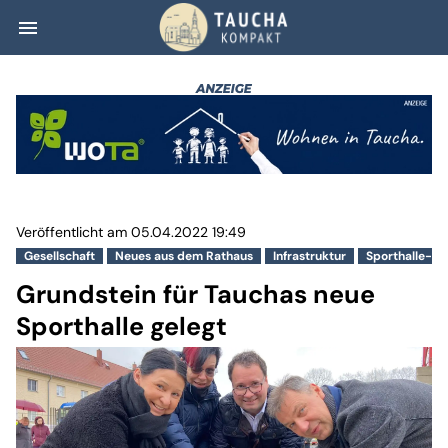
menu
Grundstein für T
Veröffentlicht am 05.04.2022 19:49
Gesellschaft
Neues aus dem Rathaus
Infrastruktur
Sporthalle-ob
Grundstein für Tauchas neue
Sporthalle gelegt