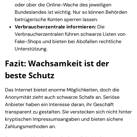
oder über die Online-Wache des jeweiligen
Bundeslandes ist wichtig. Nur so können Behörden
betrügerische Konten sperren lassen.
Verbraucherzentrale informieren:
Die
Verbraucherzentralen führen schwarze Listen von
Fake-Shops und bieten bei Abofallen rechtliche
Unterstützung.
Fazit: Wachsamkeit ist der
beste Schutz
Das Internet bietet enorme Möglichkeiten, doch die
Anonymität zieht auch schwarze Schafe an. Seriöse
Anbieter haben ein Interesse daran, ihr Geschäft
transparent zu gestalten. Sie verstecken sich nicht hinter
kryptischen Impressumsangaben und bieten sichere
Zahlungsmethoden an.