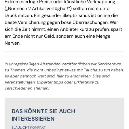
Extrem niedrige Preise oder künstliche Verknappung
(„Nur noch 2 Artikel verfügbar!“) sollten nicht unter
Druck setzen. Ein gesunder Skeptizismus ist online die
beste Versicherung gegen böse Überraschungen. Wer
sich die Zeit nimmt, einen Anbieter kurz zu prüfen, spart
am Ende nicht nur Geld, sondern auch eine Menge
Nerven.
In unregelmäßigen Abständen veröffentlichen wir Servicetexte
zu Themen, die nicht unbedingt etwas mit Taucha zu tun haben,
es aber dennoch wert sind, hier zu erscheinen. Dies sind
Veranstaltungen, Expertentipps oder Erklärtexte zu
verschiedenen Themen.
DAS KÖNNTE SIE AUCH
INTERESSIEREN
BLAULICHT KOMPAKT