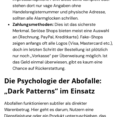
stehen dort nur vage Angaben ohne
Handelsregisternummer und physische Adresse,
sollten alle Alarmglocken schrillen.
Zahlungsmethoden:
Dies ist das sicherste
Merkmal. Seriöse Shops bieten meist eine Auswahl
an (Rechnung, PayPal, Kreditkarte). Fake-Shops
zeigen anfangs oft alle Logos (Visa, Mastercard etc.),
doch im letzten Schritt der Bestellung ist plötzlich
nur noch „Vorkasse“ per Überweisung möglich. Ist
das Geld einmal überwiesen, gibt es kaum eine
Chance auf Rückerstattung.
Die Psychologie der Abofalle:
„Dark Patterns“ im Einsatz
Abofallen funktionieren subtiler als direkter
Warenbetrug. Hier geht es darum, Nutzern eine
Dienstleistung oder ein Produkt unterzuschieben, das