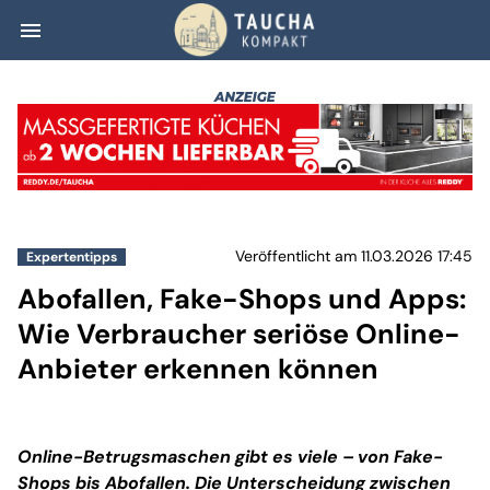
menu
Abofallen, Fake-
Veröffentlicht am 11.03.2026 17:45
Expertentipps
Abofallen, Fake-Shops und Apps:
Wie Verbraucher seriöse Online-
Anbieter erkennen können
Online-Betrugsmaschen gibt es viele – von Fake-
Shops bis Abofallen. Die Unterscheidung zwischen