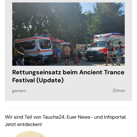
Rettungseinsatz beim Ancient Trance
Festival (Update)
gestern
1min
query_builder
Wir sind Teil von Taucha24. Euer News- und Infoportal.
Jetzt entdecken!