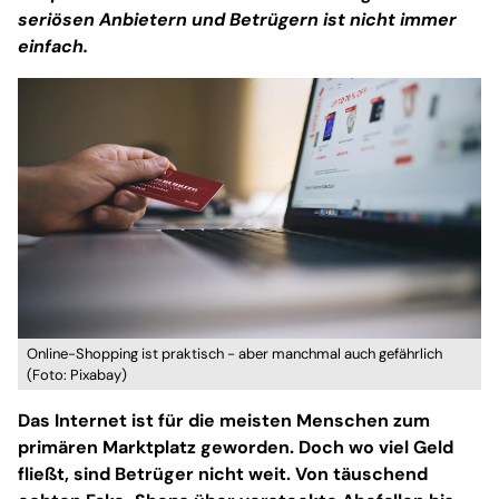
seriösen Anbietern und Betrügern ist nicht immer
einfach.
Online-Shopping ist praktisch - aber manchmal auch gefährlich
(Foto: Pixabay)
Das Internet ist für die meisten Menschen zum
primären Marktplatz geworden. Doch wo viel Geld
fließt, sind Betrüger nicht weit. Von täuschend