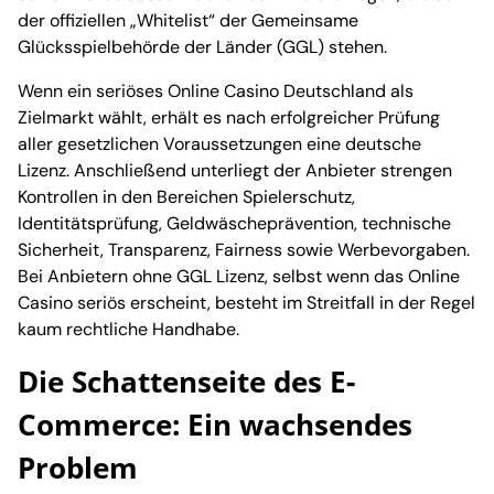
der offiziellen „Whitelist“ der Gemeinsame
Glücksspielbehörde der Länder (GGL) stehen.
Wenn ein seriöses Online Casino Deutschland als
Zielmarkt wählt, erhält es nach erfolgreicher Prüfung
aller gesetzlichen Voraussetzungen eine deutsche
Lizenz. Anschließend unterliegt der Anbieter strengen
Kontrollen in den Bereichen Spielerschutz,
Identitätsprüfung, Geldwäscheprävention, technische
Sicherheit, Transparenz, Fairness sowie Werbevorgaben.
Bei Anbietern ohne GGL Lizenz, selbst wenn das Online
Casino seriös erscheint, besteht im Streitfall in der Regel
kaum rechtliche Handhabe.
Die Schattenseite des E-
Commerce: Ein wachsendes
Problem