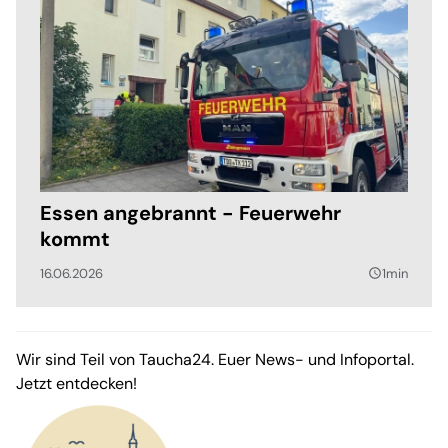
Essen angebrannt - Feuerwehr
kommt
16.06.2026
1min
query_builder
Wir sind Teil von Taucha24. Euer News- und Infoportal.
Jetzt entdecken!