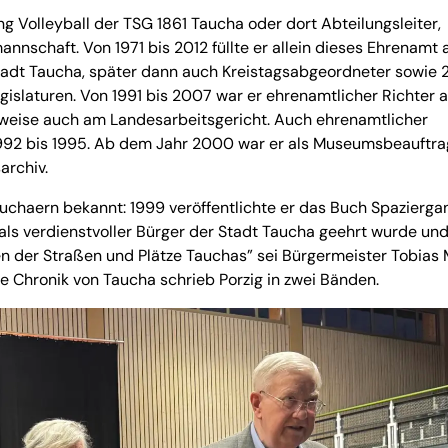
g Volleyball der TSG 1861 Taucha oder dort Abteilungsleiter,
nschaft. Von 1971 bis 2012 füllte er allein dieses Ehrenamt 
Stadt Taucha, später dann auch Kreistagsabgeordneter sowie 
gislaturen. Von 1991 bis 2007 war er ehrenamtlicher Richter 
eitweise auch am Landesarbeitsgericht. Auch ehrenamtlicher
1992 bis 1995. Ab dem Jahr 2000 war er als Museumsbeauftra
archiv.
Tauchaern bekannt: 1999 veröffentlichte er das Buch Spazierga
als verdienstvoller Bürger der Stadt Taucha geehrt wurde un
n der Straßen und Plätze Tauchas” sei Bürgermeister Tobias 
e Chronik von Taucha schrieb Porzig in zwei Bänden.