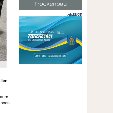
llen
 kaum
ionen