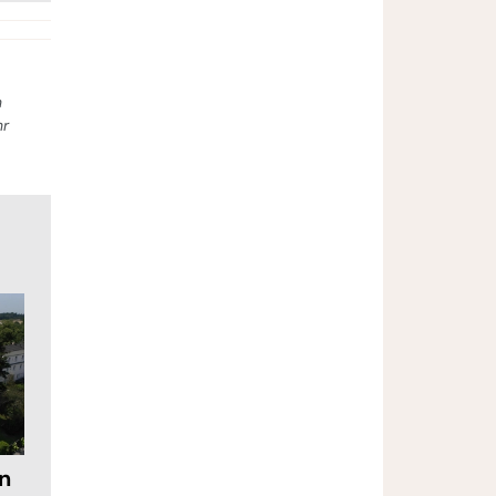
n
hr
in