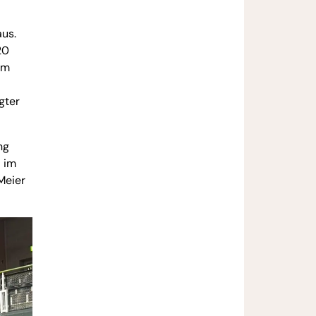
aus.
20
am
gter
ng
d im
Meier