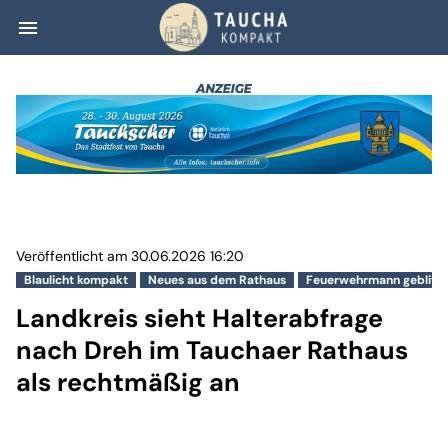
menu
Landkreis sieht 
Veröffentlicht am 30.06.2026 16:20
Blaulicht kompakt
Neues aus dem Rathaus
Feuerwehrmann geblitzt
Landkreis sieht Halterabfrage
nach Dreh im Tauchaer Rathaus
als rechtmäßig an