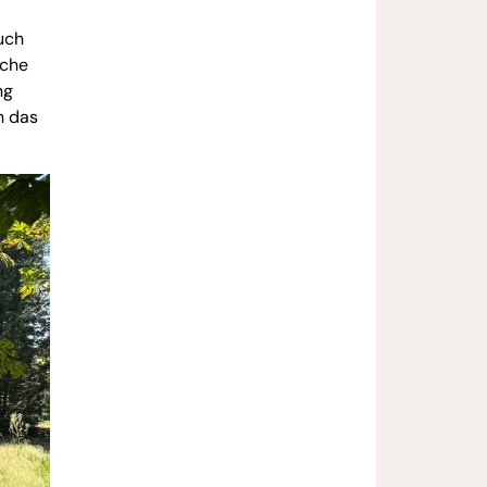
uch
iche
ng
n das