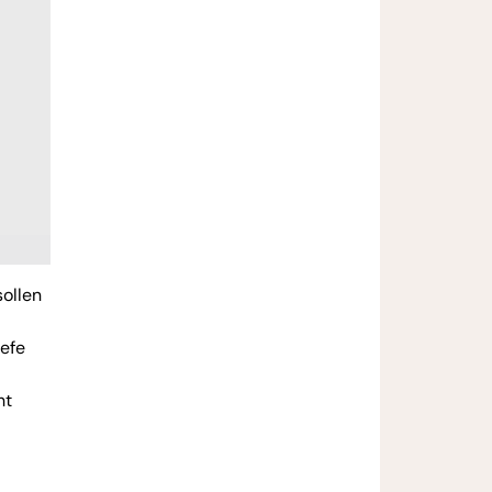
sollen
efe
ht