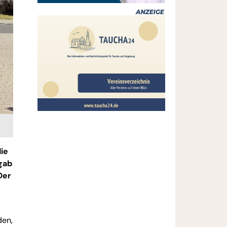
die
gab
Der
den,