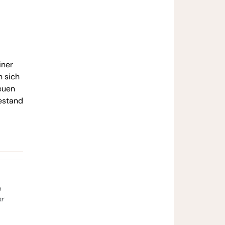
iner
 sich
neuen
Bestand
n
hr