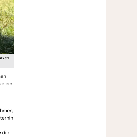
arken
hen
ze ein
ahmen,
terhin
 die