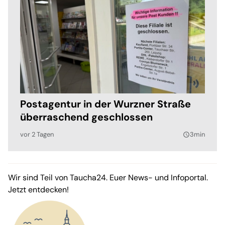
Postagentur in der Wurzner Straße
überraschend geschlossen
vor 2 Tagen
3min
query_builder
Wir sind Teil von Taucha24. Euer News- und Infoportal.
Jetzt entdecken!