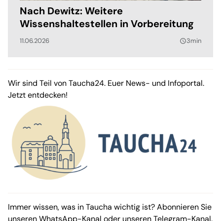
Nach Dewitz: Weitere
Wissenshaltestellen in Vorbereitung
11.06.2026
3min
query_builder
Wir sind Teil von Taucha24. Euer News- und Infoportal.
Jetzt entdecken!
Immer wissen, was in Taucha wichtig ist? Abonnieren Sie
unseren
WhatsApp-Kanal
oder unseren
Telegram-Kanal
.