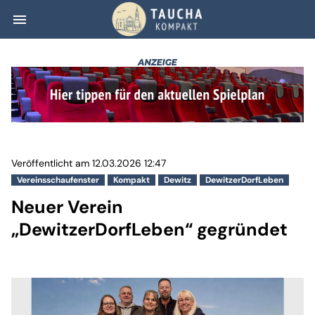
menu
Neuer Verein „D
Veröffentlicht am 12.03.2026 12:47
Vereinsschaufenster
Kompakt
Dewitz
DewitzerDorfLeben
Neuer Verein
„DewitzerDorfLeben“ gegründet