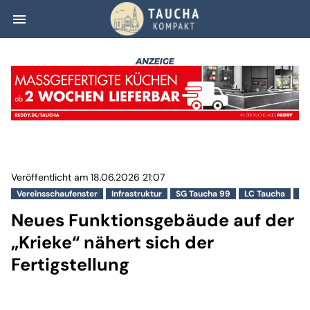
menu
Neues Funktionsg
Veröffentlicht am 18.06.2026 21:07
Vereinsschaufenster
Infrastruktur
SG Taucha 99
LC Taucha
TS
Neues Funktionsgebäude auf der
„Krieke“ nähert sich der
Fertigstellung