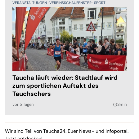
VERANSTALTUNGEN
VEREINSSCHAUFENSTER
SPORT
Taucha läuft wieder: Stadtlauf wird
zum sportlichen Auftakt des
Tauchschers
vor 5 Tagen
3min
query_builder
Wir sind Teil von Taucha24. Euer News- und Infoportal.
Jetzt entdecken!