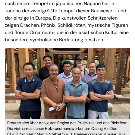
nach einem Tempel im japanischen Nagano hier in
Taucha der zweitgrößte Tempel dieser Bauweise – und
der einzige in Europa. Die kunstvollen Schnitzereien
zeigen Drachen, Phönix, Schildkröten, mystische Figuren
und florale Ornamente, die in der asiatischen Kultur eine
besondere symbolische Bedeutung besitzen.
Freuten sich über den guten Beginn des Projektes und das Richtfest:
Die vietnamesischen Holzkunsthandwerker um Quang Vin Dao
(3.v.l.), Architekt Marco Stelzel (2.v.l.), Tragwerksplaner Ansgar Hüls