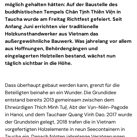
möglich gehalten hätten: Auf der Baustelle des
buddhistischen Tempels Chân Tịnh Thiền Viện in
Taucha wurde am Freitag Richtfest gefeiert. Seit
Anfang Juni errichten vier traditionelle
Holzkunsthandwerker aus Vietnam das
außergewöhnliche Bauwerk. Was jahrelang vor allem
aus Hoffnungen, Behördengängen und
eingelagerten Holzteilen bestand, wächst nun
täglich sichtbar in die Höhe.
Dass überhaupt gebaut werden kann, grenzt für die
Beteiligten beinahe an ein Wunder. Die Grundidee
entstand bereits 2013 gemeinsam zwischen dem
Ehrwürdigen Thích Minh Tuệ, Abt der Vạn-Niên-Pagode
in Hanoi, und dem Tauchaer Quang Vinh Dao. 2017 wurde
der Grundstein gelegt, 2018 trafen die in Vietnam
vorgefertigten Holzelemente in neun Seecontainern in
Taucha ein. Danach folgten jahrelange Verzögerungen,