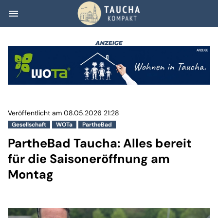
menu
PartheBad Taucha
Veröffentlicht am 08.05.2026 21:28
Gesellschaft
WOTa
PartheBad
PartheBad Taucha: Alles bereit
für die Saisoneröffnung am
Montag