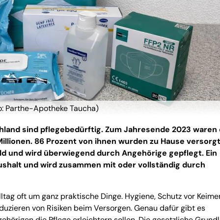
oto: Parthe-Apotheke Taucha)
land sind pflegebedürftig. Zum Jahresende 2023 waren 
illionen. 86 Prozent von ihnen wurden zu Hause versorgt.
eld und wird überwiegend durch Angehörige gepflegt. Ein
aushalt und wird zusammen mit oder vollständig durch
lltag oft um ganz praktische Dinge. Hygiene, Schutz vor Keime
duzieren von Risiken beim Versorgen. Genau dafür gibt es
ngehörigen die Pflege erleichtern sollen. Die gesetzliche Grund