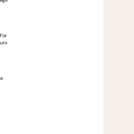
 Für
Euro
te