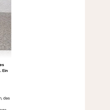
es
 Ein
n, das
lage