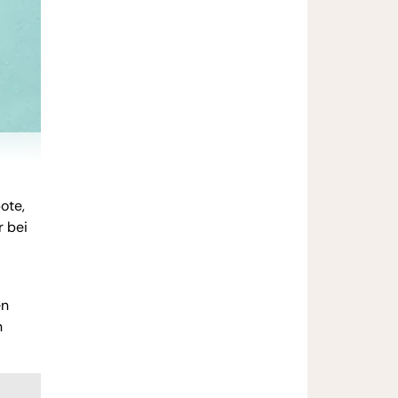
ote,
 bei
en
n