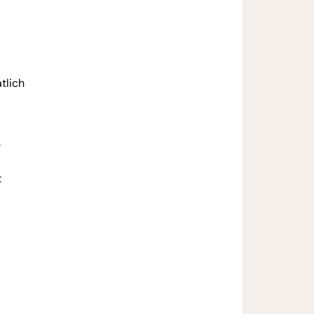
tlich
e
t