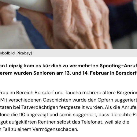
mbolbild: Pixabay)
ion Leipzig kam es kürzlich zu vermehrten Spoofing-Anru
nderem wurden Senioren am 13. und 14. Februar in Borsdorf
te Frau im Bereich Borsdorf und Taucha mehrere ältere Bürgeri
s. Mit verschiedenen Geschichten wurde den Opfern suggeriert
aten bei Tatverdächtigen festgestellt wurden. Als die Anrufe
one die 110 angezeigt und somit suggeriert, dass die echte Po
 gut aufgeklärten Rentner selbst das Telefonat, weil sie die
m Fall zu einem Vermögensschaden.