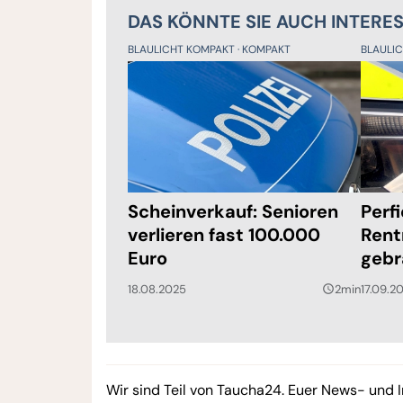
DAS KÖNNTE SIE AUCH INTERE
BLAULICHT KOMPAKT
KOMPAKT
BLAULI
Scheinverkauf: Senioren
Perf
verlieren fast 100.000
Rent
Euro
gebr
18.08.2025
2min
17.09.2
query_builder
Wir sind Teil von Taucha24. Euer News- und I