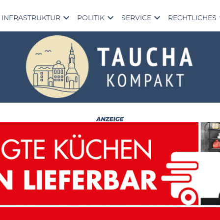
expand_more
expand_more
expand_more
exp
INFRASTRUKTUR
POLITIK
SERVICE
RECHTLICHES
Sc