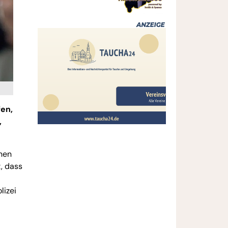
fen,
,
nnen
, dass
lizei