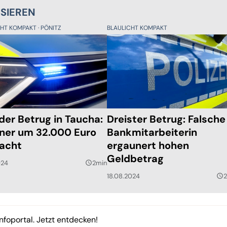
SSIEREN
CHT KOMPAKT
PÖNITZ
BLAULICHT KOMPAKT
ider Betrug in Taucha:
Dreister Betrug: Falsche
ner um 32.000 Euro
Bankmitarbeiterin
acht
ergaunert hohen
Geldbetrag
024
2min
query_builder
18.08.2024
query_builder
nfoportal. Jetzt entdecken!