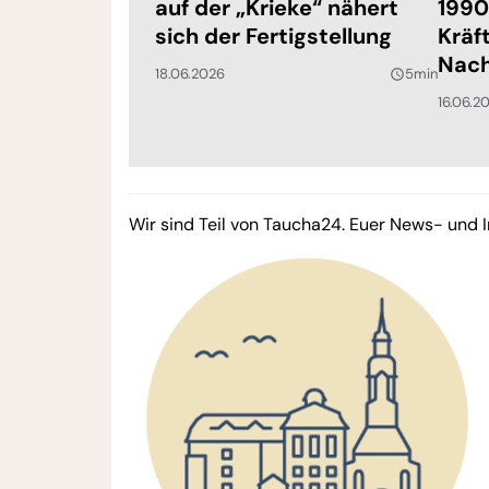
auf der „Krieke“ nähert
1990
sich der Fertigstellung
Kräf
Nach
18.06.2026
5min
query_builder
16.06.2
Wir sind Teil von Taucha24. Euer News- und I