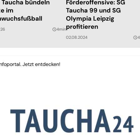
 Taucha bündeln
Förderoffensive: SG
te im
Taucha 99 und SG
wuchsfußball
Olympia Leipzig
profitieren
026
4min
query_builder
02.08.2024
4
query_builder
nfoportal. Jetzt entdecken!