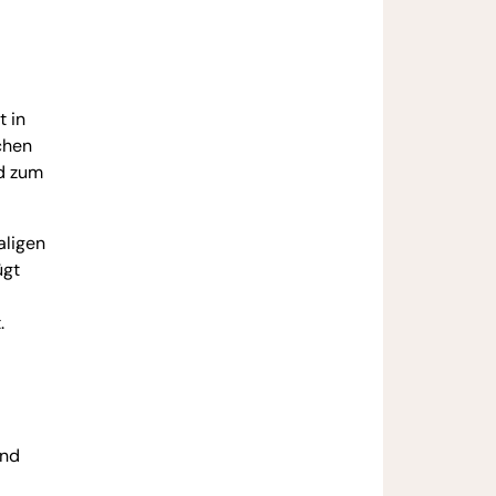
t in
chen
nd zum
aligen
ügt
.
und