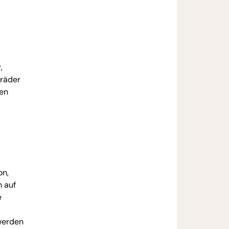
,
rräder
ben
on,
m auf
e
 werden