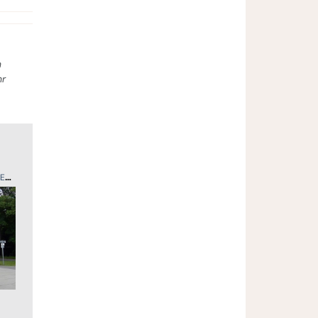
n
hr
ND
SPORT