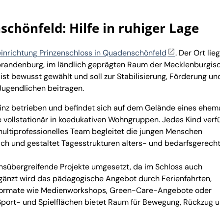
chönfeld: Hilfe in ruhiger Lage
einrichtung Prinzenschloss in Quadenschönfeld
. Der Ort lieg
randenburg, im ländlich geprägten Raum der Mecklenburgis
st bewusst gewählt und soll zur Stabilisierung, Förderung u
Jugendlichen beitragen.
Prinz betrieben und befindet sich auf dem Gelände eines ehem
e vollstationär in koedukativen Wohngruppen. Jedes Kind verf
ultiprofessionelles Team begleitet die jungen Menschen
ch und gestaltet Tagesstrukturen alters- und bedarfsgerecht
sübergreifende Projekte umgesetzt, da im Schloss auch
rgänzt wird das pädagogische Angebot durch Ferienfahrten,
e Formate wie Medienworkshops, Green-Care-Angebote oder
t Sport- und Spielflächen bietet Raum für Bewegung, Rückzug 