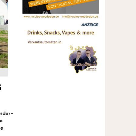
G
inder-
a
ie