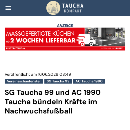
menu
SG Taucha 99 un
Veröffentlicht am 16.06.2026 08:49
Vereinsschaufenster
SG Taucha 99
AC Taucha 1990
SG Taucha 99 und AC 1990
Taucha bündeln Kräfte im
Nachwuchsfußball