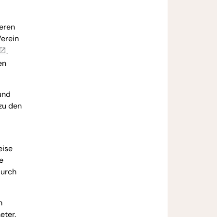
deren
Verein
.
en
und
zu den
eise
e
durch
m
eter.