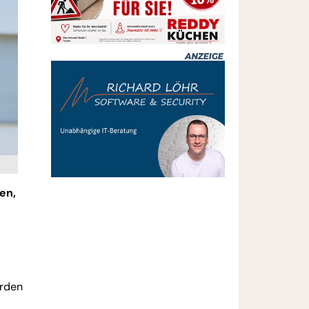
en,
erden