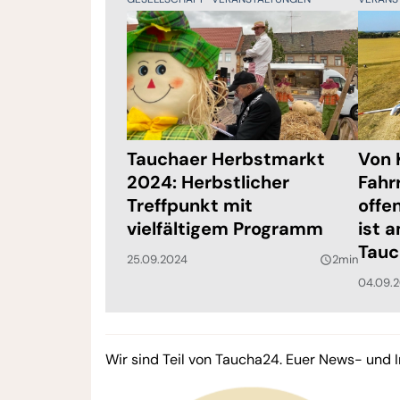
Tauchaer Herbstmarkt
Von 
2024: Herbstlicher
Fahr
Treffpunkt mit
offe
vielfältigem Programm
ist 
Tauc
25.09.2024
2min
query_builder
04.09.
Wir sind Teil von Taucha24. Euer News- und I