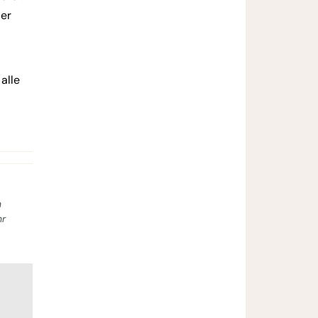
der
alle
n
hr