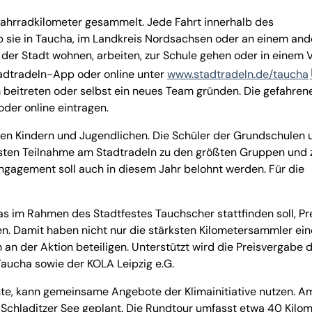
ahrradkilometer gesammelt. Jede Fahrt innerhalb des
b sie in Taucha, im Landkreis Nordsachsen oder an einem an
n der Stadt wohnen, arbeiten, zur Schule gehen oder in einem 
tadtradeln-App oder online unter
www.stadtradeln.de/taucha
eitreten oder selbst ein neues Team gründen. Die gefahren
der online eintragen.
den Kindern und Jugendlichen. Die Schüler der Grundschulen 
rsten Teilnahme am Stadtradeln zu den größten Gruppen und 
gagement soll auch in diesem Jahr belohnt werden. Für die
as im Rahmen des Stadtfestes Tauchscher stattfinden soll, Pr
n. Damit haben nicht nur die stärksten Kilometersammler ein
 an der Aktion beteiligen. Unterstützt wird die Preisvergabe 
ucha sowie der KOLA Leipzig e.G.
hte, kann gemeinsame Angebote der Klimainitiative nutzen. A
n Schladitzer See geplant. Die Rundtour umfasst etwa 40 Kilom