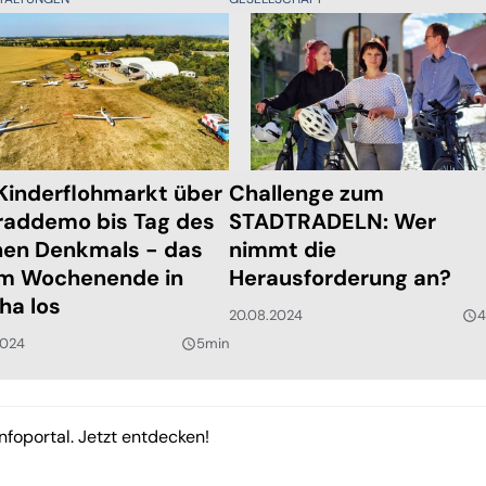
Kinderflohmarkt über
Challenge zum
raddemo bis Tag des
STADTRADELN: Wer
nen Denkmals - das
nimmt die
am Wochenende in
Herausforderung an?
ha los
20.08.2024
4
query_builder
2024
5min
query_builder
nfoportal. Jetzt entdecken!