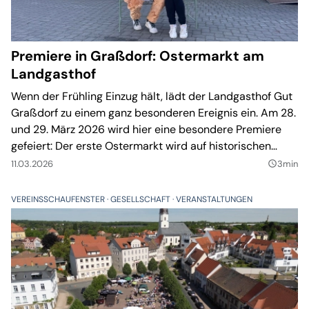
Premiere in Graßdorf: Ostermarkt am
Landgasthof
Wenn der Frühling Einzug hält, lädt der Landgasthof Gut
Graßdorf zu einem ganz besonderen Ereignis ein. Am 28.
und 29. März 2026 wird hier eine besondere Premiere
gefeiert: Der erste Ostermarkt wird auf historischen
Gutshof stattfinden.
11.03.2026
3min
query_builder
VEREINSSCHAUFENSTER
GESELLSCHAFT
VERANSTALTUNGEN