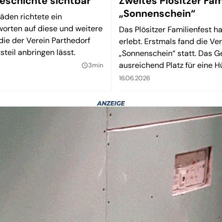
eschichte sichtbar
Zweites Plösitzer Fa
„Sonnenschein“
äden richtete ein
orten auf diese und weitere
Das Plösitzer Familienfest 
die der Verein Parthedorf
erlebt. Erstmals fand die V
steil anbringen lässt.
„Sonnenschein“ statt. Das 
ausreichend Platz für eine 
3min
query_builder
16.06.2026