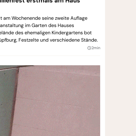
milienfest erstmals am Haus
hat am Wochenende seine zweite Auflage
eranstaltung im Garten des Hauses
Gelände des ehemaligen Kindergartens bot
Hüpfburg, Festzelte und verschiedene Stände.
2min
query_builder