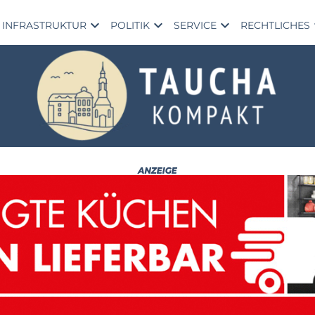
expand_more
expand_more
expand_more
exp
INFRASTRUKTUR
POLITIK
SERVICE
RECHTLICHES
Ta