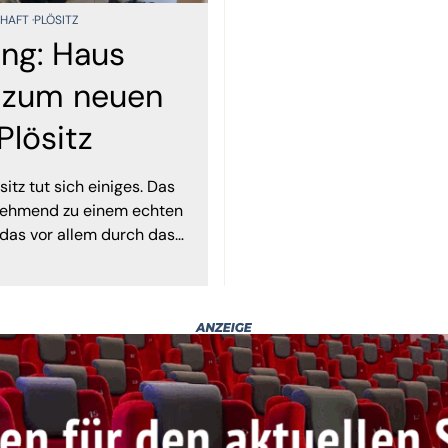
CHAFT
PLÖSITZ
ang: Haus
 zum neuen
Plösitz
tz tut sich einiges. Das
unehmend zu einem echten
d das vor allem durch das
thedorf Plösitz e.V., die
 in das Haus einbringen und
mit Leben füllen.