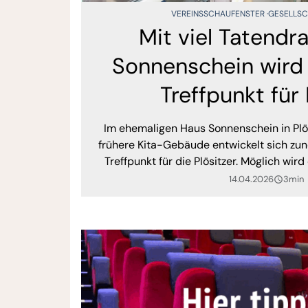
VEREINSSCHAUFENSTER
GESELLS
Mit viel Tatendr
Sonnenschein wird
Treffpunkt für 
Im ehemaligen Haus Sonnenschein in Plösi
frühere Kita-Gebäude entwickelt sich z
Treffpunkt für die Plösitzer. Möglich wir
Engagement zahlreicher Mitglieder des Par
14.04.2026
3min
query_builder
sich seit Monaten mit viel Eigeninitiative
die neue Nutzung Stück für Stück 