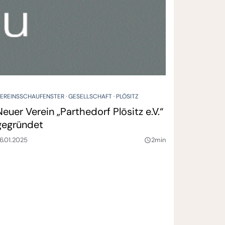
EREINSSCHAUFENSTER
GESELLSCHAFT
PLÖSITZ
Neuer Verein „Parthedorf Plösitz e.V.“
gegründet
6.01.2025
2min
query_builder