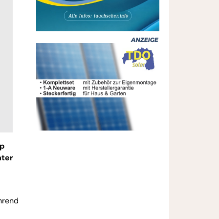
ap
nter
ährend