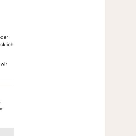
oder
cklich
 wir
n
hr