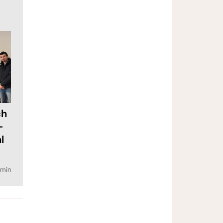
ch
-
l
min