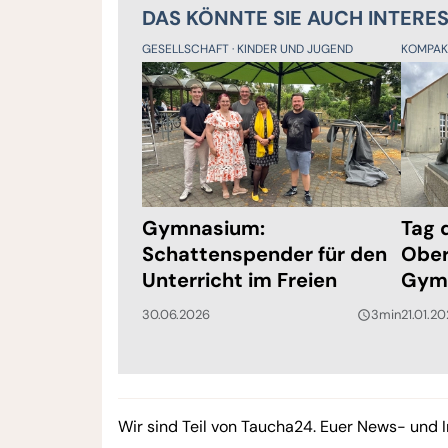
DAS KÖNNTE SIE AUCH INTERE
GESELLSCHAFT
KINDER UND JUGEND
KOMPA
Gymnasium:
Tag 
Schattenspender für den
Ober
Unterricht im Freien
Gym
30.06.2026
3min
21.01.2
query_builder
Wir sind Teil von Taucha24. Euer News- und I