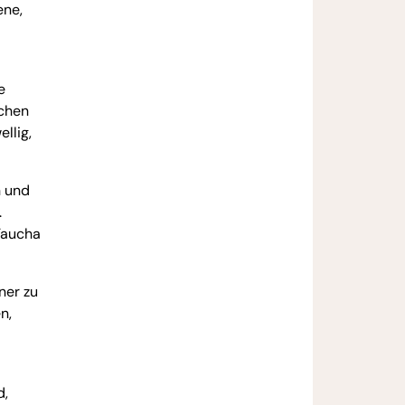
ene,
e
ichen
llig,
n und
.
 Taucha
ner zu
n,
d,