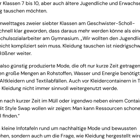
 Klassen 7 bis 10, aber auch ältere Jugendliche und Erwachs
ung tauschen möchten.
mwelttages zweier siebter Klassen am Geschwister-Scholl-
hnell klar geworden, dass daraus mehr werden könne als ein
Schulsozialarbeiter am Gymnasium. „Wir wollten den Jugendl
icht kompliziert sein muss. Kleidung tauschen ist niedrigschwe
Rößner weiter.
also günstig produzierte Mode, die oft nur kurze Zeit getrage
den große Mengen an Rohstoffen, Wasser und Energie benötigt
Altkleidern und Textilabfällen. Auch vor Kleidercontainern in
 Kleidung nicht immer sinnvoll weitergenutzt werde.
um nach kurzer Zeit im Müll oder irgendwo neben einem Contai
„Mit Style Swap wollen wir zeigen: Man kann Ressourcen schone
 finden.“
h kleine Infotafeln rund um nachhaltige Mode und bewussten
hen, sondern auch um die Frage, wie Kleidung hergestellt wir