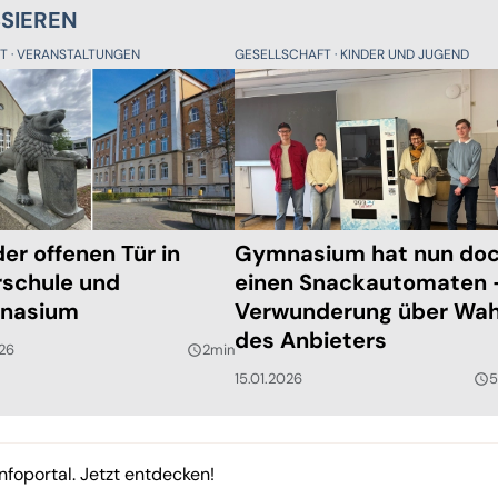
SSIEREN
KT
VERANSTALTUNGEN
GESELLSCHAFT
KINDER UND JUGEND
der offenen Tür in
Gymnasium hat nun do
schule und
einen Snackautomaten 
nasium
Verwunderung über Wah
des Anbieters
026
2min
query_builder
15.01.2026
5
query_builder
nfoportal. Jetzt entdecken!