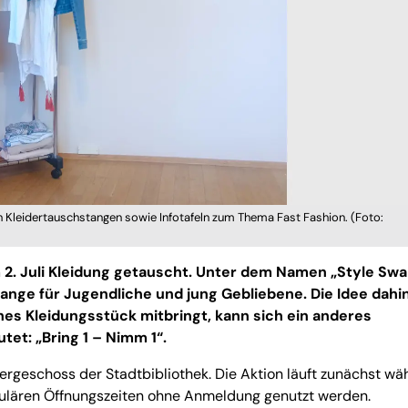
 Kleidertauschstangen sowie Infotafeln zum Thema Fast Fashion. (Foto:
m 2. Juli Kleidung getauscht. Unter dem Namen „Style Sw
tange für Jugendliche und jung Gebliebene. Die Idee dahi
enes Kleidungsstück mitbringt, kann sich ein anderes
et: „Bring 1 – Nimm 1“.
bergeschoss der Stadtbibliothek. Die Aktion läuft zunächst w
ulären Öffnungszeiten ohne Anmeldung genutzt werden.