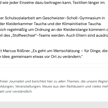
ie jeder Einzelne dazu beitragen kann, Textilien länger im
 der Schulsozialarbeit am Geschwister-Scholl-Gymnasium in
 der Kleiderkammer Taucha und der Klimainitiative Taucha.
 sich regelmäßig um Ordnung an der Kleiderstange kümmern 
eil des „Stoffwechsel“-Teams werden. Auch Eltern sind ausdrü
t Marcus Rößner. „Es geht um Wertschätzung – für Dinge, die
e Idee, gemeinsam etwas vor Ort zu verändern.“
freier Journalist und berichtet hier zu allen Themen, die unsere Regio
Meldungen, Veranstaltungen, Neues aus den Rathäusern und vieles me
pakt und verständlich.