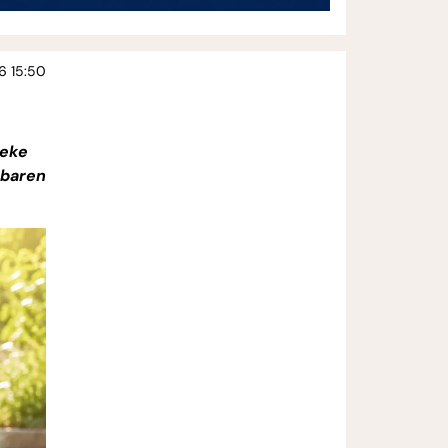
6 15:50
heke
nbaren