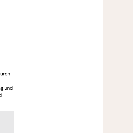
durch
ng und
d