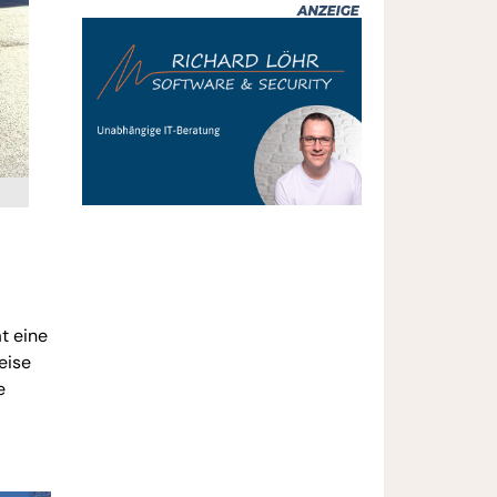
t eine
eise
e