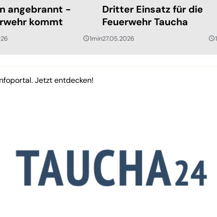
n angebrannt -
Dritter Einsatz für die
rwehr kommt
Feuerwehr Taucha
026
1min
27.05.2026
query_builder
query_builder
nfoportal. Jetzt entdecken!