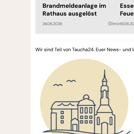
Brandmeldeanlage im
Esse
Rathaus ausgelöst
Feue
26.06.2026
1min
16.06.2
query_builder
Wir sind Teil von Taucha24. Euer News- und I