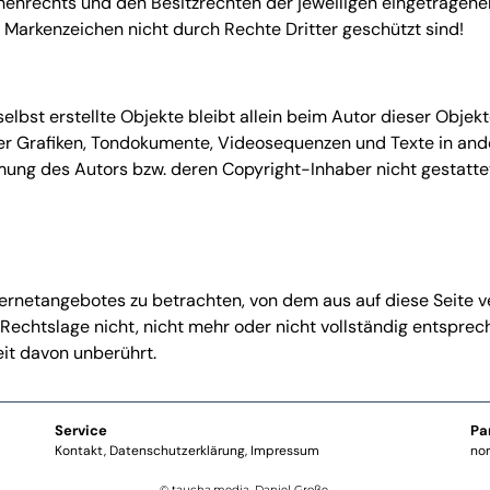
enrechts und den Besitzrechten der jeweiligen eingetragenen
s Markenzeichen nicht durch Rechte Dritter geschützt sind!
selbst erstellte Objekte bleibt allein beim Autor dieser Objekt
her Grafiken, Tondokumente, Videosequenzen und Texte in and
mung des Autors bzw. deren Copyright-Inhaber nicht gestatte
nternetangebotes zu betrachten, von dem aus auf diese Seite v
echtslage nicht, nicht mehr oder nicht vollständig entspreche
eit davon unberührt.
Service
Pa
Kontakt
Datenschutzerklärung
Impressum
no
© taucha.media, Daniel Große.