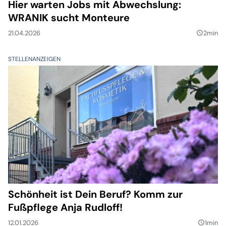
Hier warten Jobs mit Abwechslung:
WRANIK sucht Monteure
21.04.2026
2min
query_builder
STELLENANZEIGEN
Schönheit ist Dein Beruf? Komm zur
Fußpflege Anja Rudloff!
12.01.2026
1min
query_builder