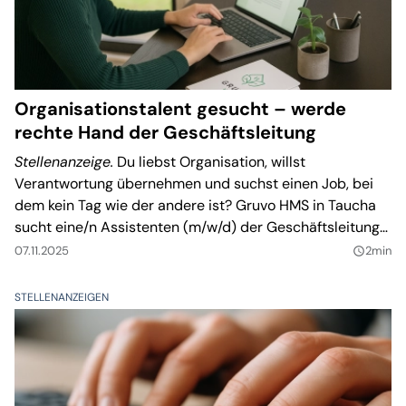
Organisationstalent gesucht – werde
rechte Hand der Geschäftsleitung
Stellenanzeige.
Du liebst Organisation, willst
Verantwortung übernehmen und suchst einen Job, bei
dem kein Tag wie der andere ist? Gruvo HMS in Taucha
sucht eine/n Assistenten (m/w/d) der Geschäftsleitung
im Garten- und Landschaftsbau – mit Herz fürs
07.11.2025
2min
query_builder
Handwerk und Sinn für Struktur.
STELLENANZEIGEN