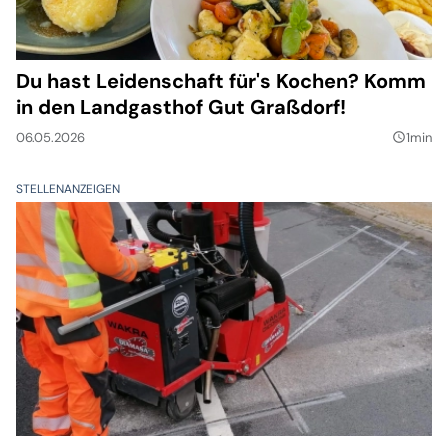
Du hast Leidenschaft für's Kochen? Komm
in den Landgasthof Gut Graßdorf!
06.05.2026
1min
query_builder
STELLENANZEIGEN