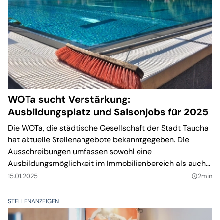
WOTa sucht Verstärkung:
Ausbildungsplatz und Saisonjobs für 2025
Die WOTa, die städtische Gesellschaft der Stadt Taucha
hat aktuelle Stellenangebote bekanntgegeben. Die
Ausschreibungen umfassen sowohl eine
Ausbildungsmöglichkeit im Immobilienbereich als auch
saisonale Tätigkeiten im PartheBad. Damit bietet das
15.01.2025
2min
query_builder
Unternehmen vielseitige Karrierechancen für
Interessierte in Taucha und Umgebung.
STELLENANZEIGEN