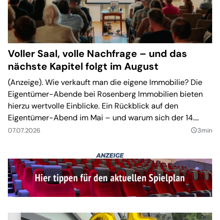
Voller Saal, volle Nachfrage – und das
nächste Kapitel folgt im August
(Anzeige). Wie verkauft man die eigene Immobilie? Die
Eigentümer-Abende bei Rosenberg Immobilien bieten
hierzu wertvolle Einblicke. Ein Rückblick auf den
Eigentümer-Abend im Mai – und warum sich der 14.
August schon jetzt im Kalender lohnt.
07.07.2026
3min
query_builder