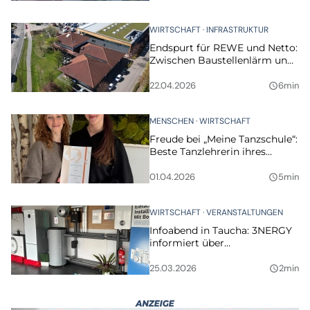
WIRTSCHAFT
INFRASTRUKTUR
Endspurt für REWE und Netto:
Zwischen Baustellenlärm und
Eröffnungsfieber
22.04.2026
6min
query_builder
MENSCHEN
WIRTSCHAFT
Freude bei „Meine Tanzschule“:
Beste Tanzlehrerin ihres
Jahrgangs arbeitet in Taucha
01.04.2026
5min
query_builder
WIRTSCHAFT
VERANSTALTUNGEN
Infoabend in Taucha: 3NERGY
informiert über
Wärmepumpen und
Fördermöglichkeiten
25.03.2026
2min
query_builder