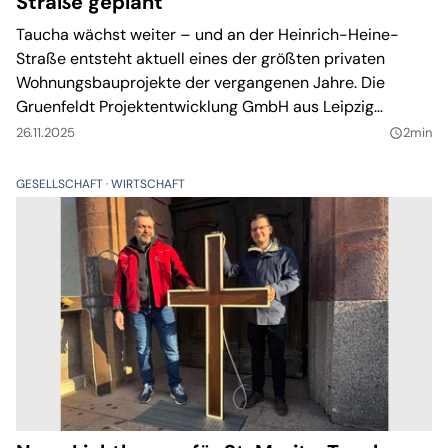
Straße geplant
Taucha wächst weiter – und an der Heinrich-Heine-
Straße entsteht aktuell eines der größten privaten
Wohnungsbauprojekte der vergangenen Jahre. Die
Gruenfeldt Projektentwicklung GmbH aus Leipzig
errichtet hier ein viergeschossiges Mehrfamilienhaus mit
26.11.2025
2min
query_builder
insgesamt 15 Wohnungen.
GESELLSCHAFT
WIRTSCHAFT