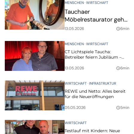
MENSCHEN
WIRTSCHAFT
Tauchaer
Möbelrestaurator geht
mit Werkstattvideo
13.05.2026
6min
query_builder
viral
MENSCHEN
WIRTSCHAFT
CT Lichtspiele Taucha:
Betreiber feiern Jubiläum –
und wollen weiter investieren
13.05.2026
6min
query_builder
WIRTSCHAFT
INFRASTRUKTUR
REWE und Netto: Alles bereit
für die Neueröffnungen
05.05.2026
5min
query_builder
WIRTSCHAFT
Testlauf mit Kindern: Neue