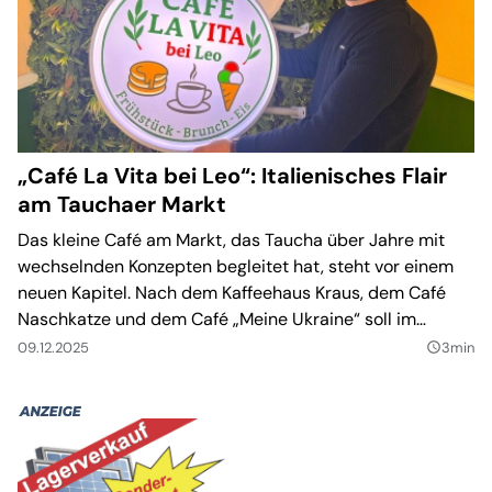
„Café La Vita bei Leo“: Italienisches Flair
am Tauchaer Markt
Das kleine Café am Markt, das Taucha über Jahre mit
wechselnden Konzepten begleitet hat, steht vor einem
neuen Kapitel. Nach dem Kaffeehaus Kraus, dem Café
Naschkatze und dem Café „Meine Ukraine“ soll im
Frühjahr hier das „Café La Vita bei Leo“ etabliert werden.
09.12.2025
3min
query_builder