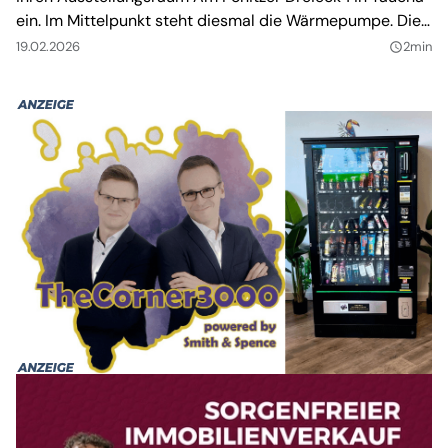
ein. Im Mittelpunkt steht diesmal die Wärmepumpe. Die
Veranstaltung steht unter dem Motto „Wärmepumpe –
19.02.2026
2min
query_builder
hören, sehen, verstehen“.