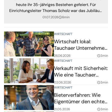
heute ihr 35-jähriges Bestehen gefeiert. Für
Einrichtungsleiter Thomas Scholz war das Jubiläum
dabei mehr als ein runder Geburtstag eines
01.07.2026
6min
query_builder
Pflegeheims. Es sei auch ein Stück Stadtgeschichte,
sagte er.
WIRTSCHAFT
Wirtschaft lokal:
Tauchaer Unternehmen
vernetzen sich im
26.06.2026
3min
query_builder
PartheBad
WIRTSCHAFT
Verkauft mit Sicherheit:
Wie eine Tauchaer
Wohnung ihren fairen
02.06.2026
3min
query_builder
Marktwert fand
WIRTSCHAFT
Bieterverfahren: Wie
Eigentümer den echten
Marktwert erzielen
21.05.2026
3min
query_builder