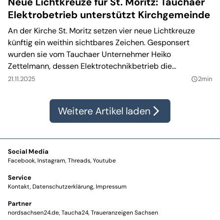
Neue Lichtkreuze für St. Moritz: Tauchaer
Elektrobetrieb unterstützt Kirchgemeinde
An der Kirche St. Moritz setzen vier neue Lichtkreuze
künftig ein weithin sichtbares Zeichen. Gesponsert
wurden sie vom Tauchaer Unternehmer Heiko
Zettelmann, dessen Elektrotechnikbetrieb die
Kirchgemeinde bereits seit Jahren begleitet.
21.11.2025
2min
query_builder
Weitere Artikel laden
arrow_forward_ios
Social Media
Facebook
Instagram
Threads
Youtube
Service
Kontakt
Datenschutzerklärung
Impressum
Partner
nordsachsen24.de
Taucha24
Traueranzeigen Sachsen