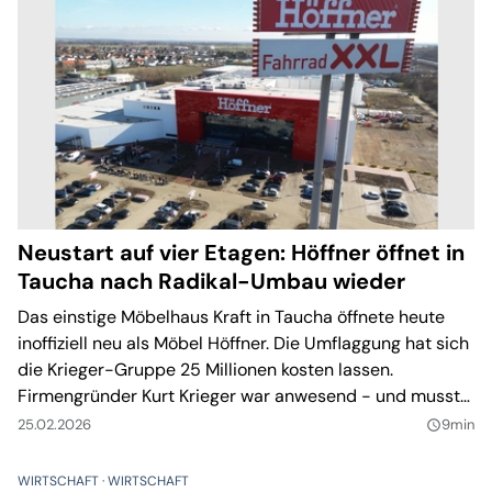
Neustart auf vier Etagen: Höffner öffnet in
Taucha nach Radikal-Umbau wieder
Das einstige Möbelhaus Kraft in Taucha öffnete heute
inoffiziell neu als Möbel Höffner. Die Umflaggung hat sich
die Krieger-Gruppe 25 Millionen kosten lassen.
Firmengründer Kurt Krieger war anwesend - und musste
sich auch eine politische Frage gefallen lassen.
25.02.2026
9min
query_builder
WIRTSCHAFT
WIRTSCHAFT