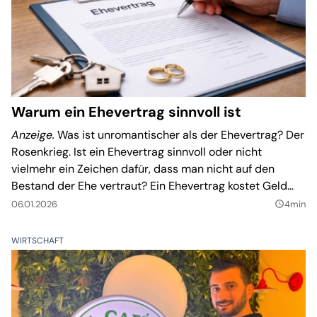
Warum ein Ehevertrag sinnvoll ist
Anzeige.
Was ist unromantischer als der Ehevertrag? Der
Rosenkrieg. Ist ein Ehevertrag sinnvoll oder nicht
vielmehr ein Zeichen dafür, dass man nicht auf den
Bestand der Ehe vertraut? Ein Ehevertrag kostet Geld
und muss zur Niederschrift eines Notars geschlossen
06.01.2026
4min
query_builder
werden. Warum also dieser Aufwand?
WIRTSCHAFT