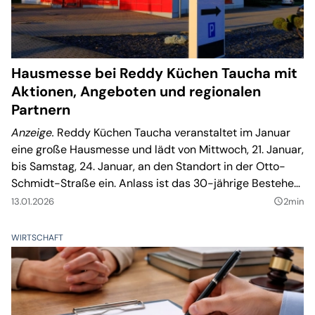
Hausmesse bei Reddy Küchen Taucha mit
Aktionen, Angeboten und regionalen
Partnern
Anzeige.
Reddy Küchen Taucha veranstaltet im Januar
eine große Hausmesse und lädt von Mittwoch, 21. Januar,
bis Samstag, 24. Januar, an den Standort in der Otto-
Schmidt-Straße ein. Anlass ist das 30-jährige Bestehen
am Standort. Nach eigenen Angaben wurden in dieser
13.01.2026
2min
query_builder
Zeit mehr als 4.000 Küchen in der Region montiert.
WIRTSCHAFT