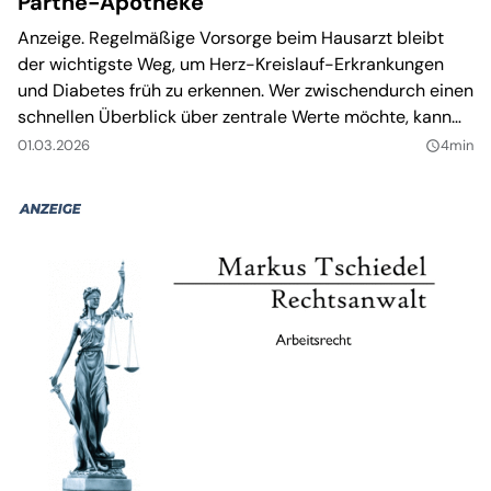
Parthe-Apotheke
Anzeige. Regelmäßige Vorsorge beim Hausarzt bleibt
der wichtigste Weg, um Herz-Kreislauf-Erkrankungen
und Diabetes früh zu erkennen. Wer zwischendurch einen
schnellen Überblick über zentrale Werte möchte, kann
das auch niedrigschwellig in der Apotheke erledigen. Die
01.03.2026
4min
query_builder
Parthe-Apotheke bietet dazu Anfang März eine
Aktionswoche mit Gesundheitschecks auf Selbstzahler-
Basis an.