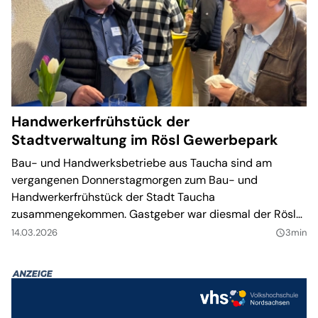
Handwerkerfrühstück der
Stadtverwaltung im Rösl Gewerbepark
Bau- und Handwerksbetriebe aus Taucha sind am
vergangenen Donnerstagmorgen zum Bau- und
Handwerkerfrühstück der Stadt Taucha
zusammengekommen. Gastgeber war diesmal der Rösl
Gewerbepark am Pönitzer Dreieck an der B87.
14.03.2026
3min
query_builder