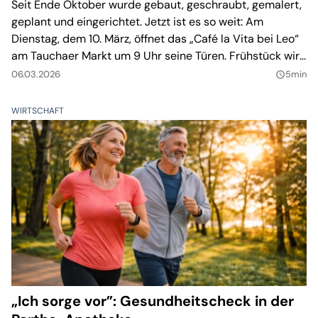
Seit Ende Oktober wurde gebaut, geschraubt, gemalert,
geplant und eingerichtet. Jetzt ist es so weit: Am
Dienstag, dem 10. März, öffnet das „Café la Vita bei Leo“
am Tauchaer Markt um 9 Uhr seine Türen. Frühstück wird
von 9.30 Uhr bis 11 Uhr serviert. Für Leonard „Leo” Muca
06.03.2026
5min
query_builder
und seine Frau Vita ist es der Beginn eines neuen
Kapitels.
WIRTSCHAFT
„Ich sorge vor”: Gesundheitscheck in der