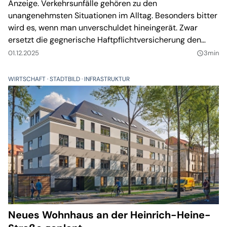
Anzeige. Verkehrsunfälle gehören zu den
unangenehmsten Situationen im Alltag. Besonders bitter
wird es, wenn man unverschuldet hineingerät. Zwar
ersetzt die gegnerische Haftpflichtversicherung den
Schaden. Doch bis dahin können zahlreiche Fehler
01.12.2025
3min
query_builder
passieren.
WIRTSCHAFT
STADTBILD
INFRASTRUKTUR
Neues Wohnhaus an der Heinrich-Heine-