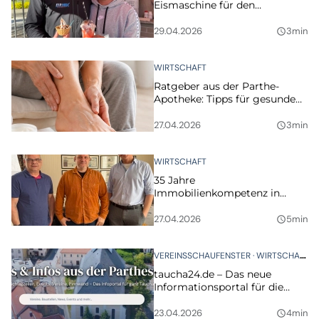
Eismaschine für den
PartheBad-Imbiss
29.04.2026
3min
query_builder
WIRTSCHAFT
Ratgeber aus der Parthe-
Apotheke: Tipps für gesunde
und gepflegte Füße
27.04.2026
3min
query_builder
WIRTSCHAFT
35 Jahre
Immobilienkompetenz in
Taucha: Schicketanz &
Lajosfalvi Immobilien feiert
27.04.2026
5min
query_builder
Jubiläum
VEREINSSCHAUFENSTER
WIRTSCHAFT
taucha24.de – Das neue
Informationsportal für die
Parthestadt ist da
23.04.2026
4min
query_builder