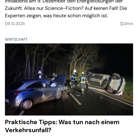
Infoabend am 9. Dezember den Energielösungen der
Zukunft. Alles nur Science-Fiction? Auf keinen Fall! Die
Experten zeigen, was heute schon möglich ist.
09.12.2025
2min
query_builder
WIRTSCHAFT
Praktische Tipps: Was tun nach einem
Verkehrsunfall?