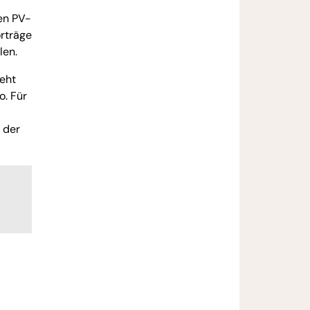
en PV-
rträge
len.
eht
o. Für
 der