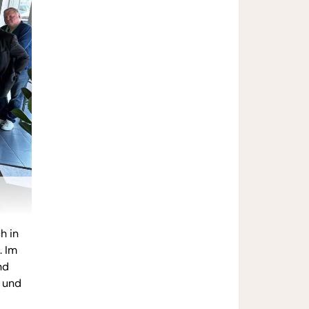
h in
. Im
nd
h und