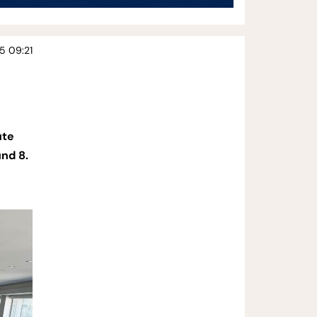
25 09:21
ute
und 8.