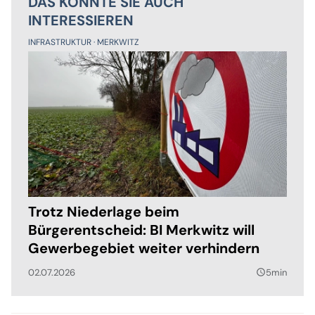
DAS KÖNNTE SIE AUCH
INTERESSIEREN
INFRASTRUKTUR
MERKWITZ
Trotz Niederlage beim
Bürgerentscheid: BI Merkwitz will
Gewerbegebiet weiter verhindern
02.07.2026
5min
query_builder