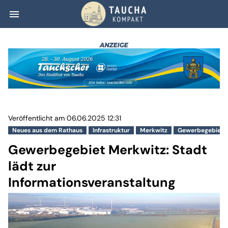
menu
Gewerbegebiet Me
Veröffentlicht am 06.06.2025 12:31
Neues aus dem Rathaus
Infrastruktur
Merkwitz
Gewerbegebiet 
Gewerbegebiet Merkwitz: Stadt
lädt zur
Informationsveranstaltung