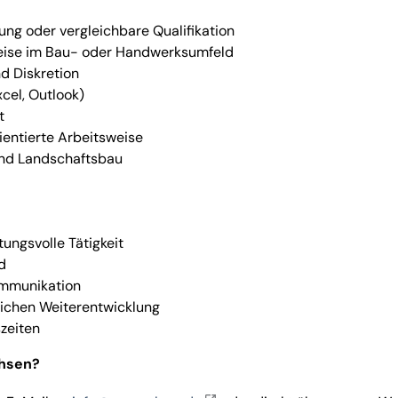
g oder vergleichbare Qualifikation
weise im Bau- oder Handwerksumfeld
nd Diskretion
cel, Outlook)
t
rientierte Arbeitsweise
und Landschaftsbau
ungsvolle Tätigkeit
d
ommunikation
lichen Weiterentwicklung
szeiten
chsen?