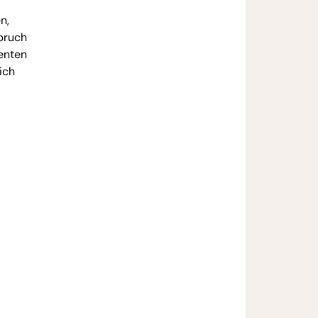
n,
pruch
enten
ich