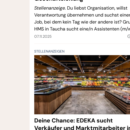
Stellenanzeige.
Du liebst Organisation, willst
Verantwortung übernehmen und suchst eine
Job, bei dem kein Tag wie der andere ist? Gr
HMS in Taucha sucht eine/n Assistenten (m/
der Geschäftsleitung im Garten- und
07.11.2025
query_bui
Landschaftsbau – mit Herz fürs Handwerk u
Sinn für Struktur.
STELLENANZEIGEN
Deine Chance: EDEKA sucht
Verkäufer und Marktmitarbeiter i