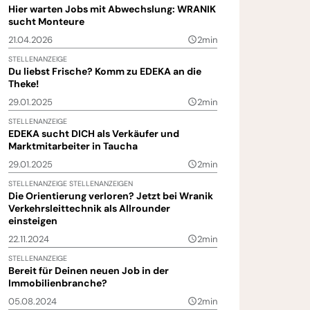
Hier warten Jobs mit Abwechslung: WRANIK
sucht Monteure
21.04.2026
2min
query_builder
STELLENANZEIGE
Du liebst Frische? Komm zu EDEKA an die
Theke!
29.01.2025
2min
query_builder
STELLENANZEIGE
EDEKA sucht DICH als Verkäufer und
Marktmitarbeiter in Taucha
29.01.2025
2min
query_builder
STELLENANZEIGE
STELLENANZEIGEN
Die Orientierung verloren? Jetzt bei Wranik
Verkehrsleittechnik als Allrounder
einsteigen
22.11.2024
2min
query_builder
STELLENANZEIGE
Bereit für Deinen neuen Job in der
Immobilienbranche?
05.08.2024
2min
query_builder