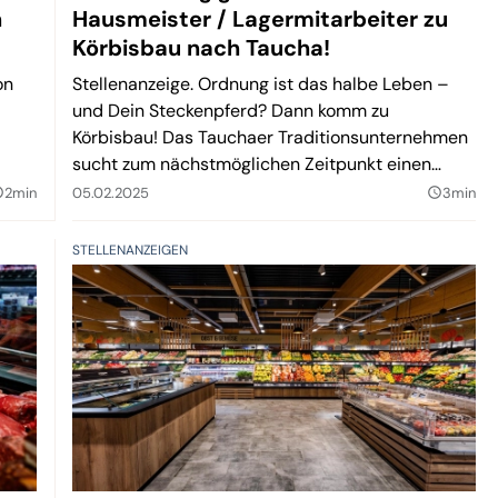
n
Hausmeister / Lagermitarbeiter zu
Körbisbau nach Taucha!
on
Stellenanzeige. Ordnung ist das halbe Leben –
und Dein Steckenpferd? Dann komm zu
Körbisbau! Das Tauchaer Traditionsunternehmen
sucht zum nächstmöglichen Zeitpunkt einen
Hausmeister / Lageristen (m/w/d).
2min
05.02.2025
3min
lder
query_builder
STELLENANZEIGEN