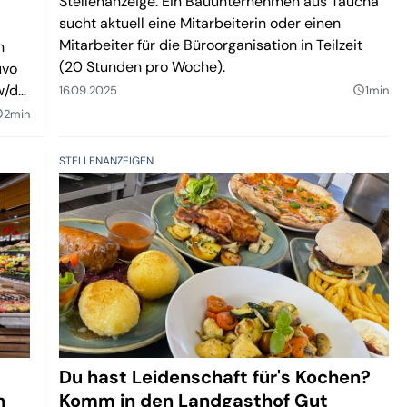
Stellenanzeige. Ein Bauunternehmen aus Taucha
sucht aktuell eine Mitarbeiterin oder einen
Mitarbeiter für die Büroorganisation in Teilzeit
n
(20 Stunden pro Woche).
uvo
w/d)
16.09.2025
1min
query_builder
2min
lder
nd
STELLENANZEIGEN
Du hast Leidenschaft für's Kochen?
n
Komm in den Landgasthof Gut