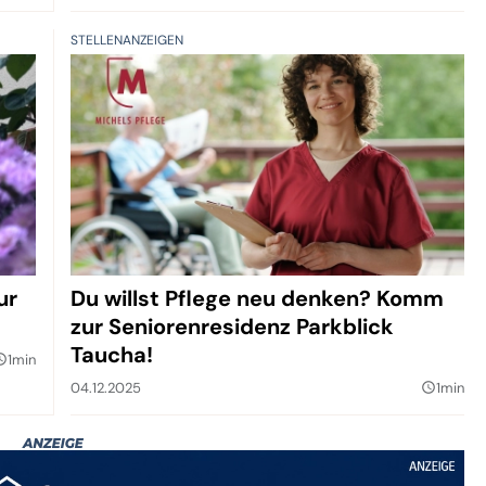
STELLENANZEIGEN
ur
Du willst Pflege neu denken? Komm
zur Seniorenresidenz Parkblick
Taucha!
1min
builder
04.12.2025
1min
query_builder