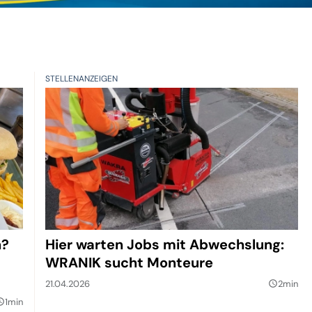
STELLENANZEIGEN
n?
Hier warten Jobs mit Abwechslung:
WRANIK sucht Monteure
21.04.2026
2min
query_builder
1min
builder