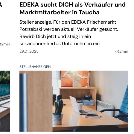
A
EDEKA sucht DICH als Verkäufer und
Marktmitarbeiter in Taucha
Stellenanzeige. Für den EDEKA Frischemarkt
Potrzebski werden aktuell Verkäufer gesucht.
Bewirb Dich jetzt und steig in ein
serviceorientiertes Unternehmen ein.
2min
lder
29.01.2025
2min
query_builder
STELLENANZEIGEN