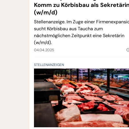
Komm zu Körbisbau als Sekretäri
(w/m/d)
Stellenanzeige. Im Zuge einer Firmenexpansi
sucht Körbisbau aus Taucha zum
nächstmöglichen Zeitpunkt eine Sekretärin
(w/m/d).
04.04.2025
query_bui
STELLENANZEIGEN