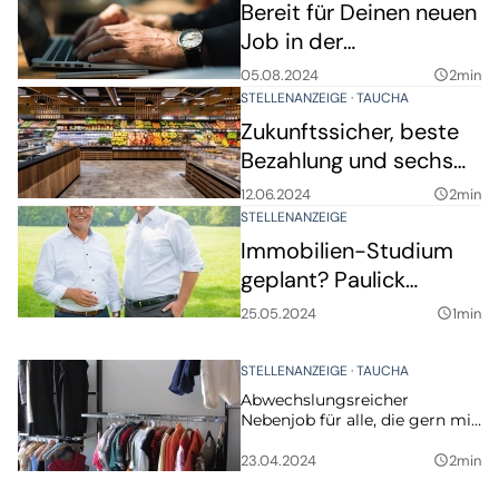
Allrounder einsteigen
Bereit für Deinen neuen
Job in der
Immobilienbranche?
05.08.2024
2min
query_builder
STELLENANZEIGE
TAUCHA
Zukunftssicher, beste
Bezahlung und sechs
Wochen Urlaub? Komm
12.06.2024
2min
query_builder
zu EDEKA Potrzebski!
STELLENANZEIGE
Immobilien-Studium
geplant? Paulick
Thierfelder Immobilien
25.05.2024
1min
query_builder
ist Praxispartner
STELLENANZEIGE
TAUCHA
Abwechslungsreicher
Nebenjob für alle, die gern mit
Menschen arbeiten
23.04.2024
2min
query_builder