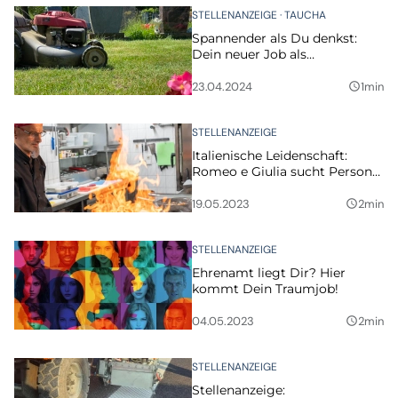
STELLENANZEIGE
TAUCHA
Spannender als Du denkst:
Dein neuer Job als
Friedhofsmitarbeiter
23.04.2024
1min
query_builder
STELLENANZEIGE
Italienische Leidenschaft:
Romeo e Giulia sucht Personal
mit Passion
19.05.2023
2min
query_builder
STELLENANZEIGE
Ehrenamt liegt Dir? Hier
kommt Dein Traumjob!
04.05.2023
2min
query_builder
STELLENANZEIGE
Stellenanzeige: