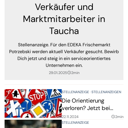
Verkäufer und
Marktmitarbeiter in
Taucha
Stellenanzeige. Für den EDEKA Frischemarkt
Potrzebski werden aktuell Verkäufer gesucht. Bewirb
Dich jetzt und steig in ein serviceorientiertes
Unternehmen ein.
29.01.2025
2min
query_builder
STELLENANZEIGE
STELLENANZEIGEN
Die Orientierung
verloren? Jetzt bei
Wranik
22.11.2024
2min
query_builder
Verkehrsleittechnik als
STELLENANZEIGE