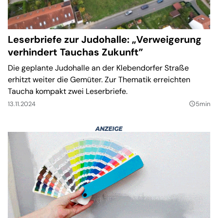
Leserbriefe zur Judohalle: „Verweigerung
verhindert Tauchas Zukunft”
Die geplante Judohalle an der Klebendorfer Straße
erhitzt weiter die Gemüter. Zur Thematik erreichten
Taucha kompakt zwei Leserbriefe.
13.11.2024
5min
query_builder