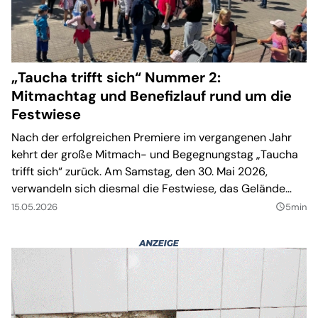
„Taucha trifft sich“ Nummer 2:
Mitmachtag und Benefizlauf rund um die
Festwiese
Nach der erfolgreichen Premiere im vergangenen Jahr
kehrt der große Mitmach- und Begegnungstag „Taucha
trifft sich“ zurück. Am Samstag, den 30. Mai 2026,
verwandeln sich diesmal die Festwiese, das Gelände
rund um die Grundschule Am Park, die Mehrzweckhalle
15.05.2026
5min
query_builder
sowie angrenzende Bereiche in ein großes Vereins- und
Familienfest voller Bewegung, Musik und
Mitmachaktionen.