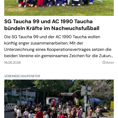
SG Taucha 99 und AC 1990 Taucha
bündeln Kräfte im Nachwuchsfußball
Die SG Taucha 99 und der AC 1990 Taucha wollen
künftig enger zusammenarbeiten. Mit der
Unterzeichnung eines Kooperationsvertrages setzen die
beiden Vereine ein gemeinsames Zeichen für die Zukunft
des Kinder- und Jugendfußballs in Taucha.
16.06.2026
4min
query_builder
VEREINSSCHAUFENSTER