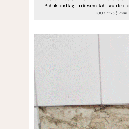
Schulsporttag. In diesem Jahr wurde d
Superhelden.
10.02.2025
2min
query_builder