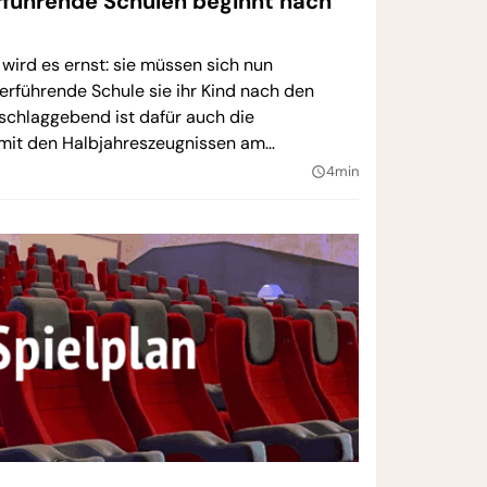
rführende Schulen beginnt nach
 wird es ernst: sie müssen sich nun
erführende Schule sie ihr Kind nach den
schlaggebend ist dafür auch die
 mit den Halbjahreszeugnissen am
4min
query_builder