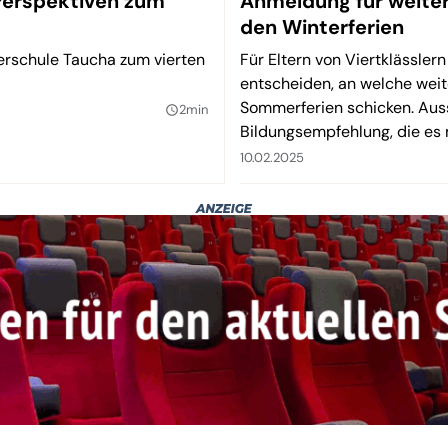
Perspektiven zum
Anmeldung für weite
den Winterferien
berschule Taucha zum vierten
Für Eltern von Viertklässlern
entscheiden, an welche weit
Sommerferien schicken. Aus
2min
query_builder
Bildungsempfehlung, die es
kommenden Freitag gibt.
10.02.2025