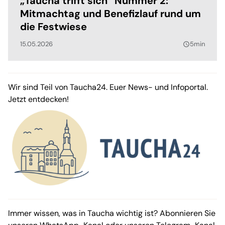
„Taucha trifft sich“ Nummer 2:
Mitmachtag und Benefizlauf rund um
die Festwiese
15.05.2026
5min
query_builder
Wir sind Teil von Taucha24. Euer News- und Infoportal.
Jetzt entdecken!
Immer wissen, was in Taucha wichtig ist? Abonnieren Sie