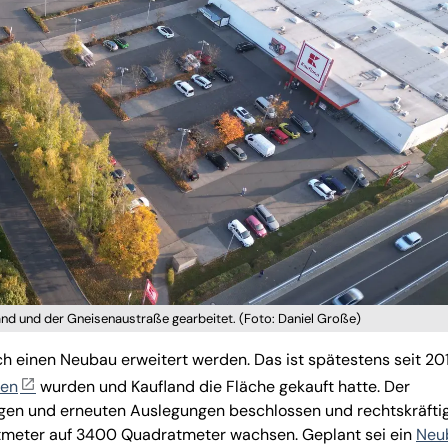
and und der Gneisenaustraße gearbeitet. (Foto: Daniel Große)
ch einen Neubau erweitert werden. Das ist spätestens seit 20
sen
wurden und Kaufland die Fläche gekauft hatte. Der
gen und erneuten Auslegungen beschlossen und rechtskräftig
atmeter auf 3400 Quadratmeter wachsen. Geplant sei ein
Neu