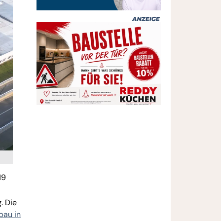
19
. Die
bau in