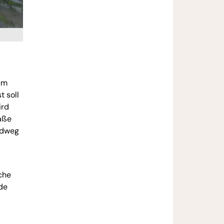
zum
 soll
ird
aße
Radweg
che
de