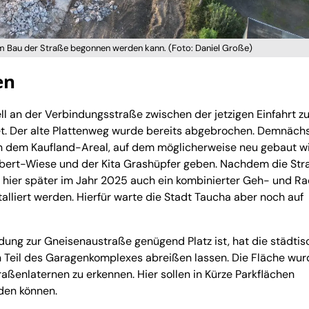
m Bau der Straße begonnen werden kann. (Foto: Daniel Große)
en
ll an der Verbindungsstraße zwischen der jetzigen Einfahrt 
t. Der alte Plattenweg wurde bereits abgebrochen. Demnächst
en dem Kaufland-Areal, auf dem möglicherweise neu gebaut w
bert-Wiese und der Kita Grashüpfer geben. Nachdem die Str
rde hier später im Jahr 2025 auch ein kombinierter Geh- und 
lliert werden. Hierfür warte die Stadt Taucha aber noch auf
dung zur Gneisenaustraße genügend Platz ist, hat die städtis
 Teil des Garagenkomplexes abreißen lassen. Die Fläche wur
raßenlaternen zu erkennen. Hier sollen in Kürze Parkflächen
den können.