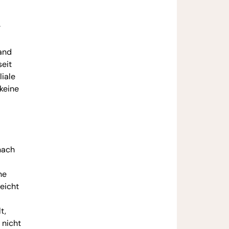
r
and
eit
liale
 keine
nach
ne
eicht
t,
 nicht