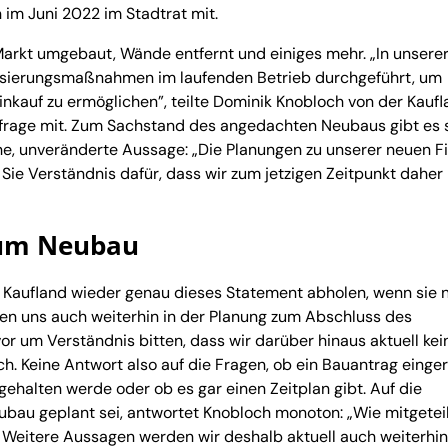
n im Juni 2022 im Stadtrat mit.
rkt umgebaut, Wände entfernt und einiges mehr. „In unsere
nisierungsmaßnahmen im laufenden Betrieb durchgeführt, um
kauf zu ermöglichen”, teilte Dominik Knobloch von der Kaufl
age mit. Zum Sachstand des angedachten Neubaus gibt es s
e, unveränderte Aussage: „Die Planungen zu unserer neuen Fi
 Sie Verständnis dafür, dass wir zum jetzigen Zeitpunkt daher
zum Neubau
n Kaufland wieder genau dieses Statement abholen, wenn sie 
en uns auch weiterhin in der Planung zum Abschluss des
 um Verständnis bitten, dass wir darüber hinaus aktuell kei
. Keine Antwort also auf die Fragen, ob ein Bauantrag einger
ehalten werde oder ob es gar einen Zeitplan gibt. Auf die
bau geplant sei, antwortet Knobloch monoton: „Wie mitgeteil
. Weitere Aussagen werden wir deshalb aktuell auch weiterhin