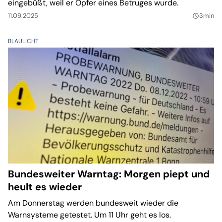
eingebüßt, weil er Opfer eines Betruges wurde.
11.09.2025
3min
query_builder
BLAULICHT
Bundesweiter Warntag: Morgen piept und
heult es wieder
Am Donnerstag werden bundesweit wieder die
Warnsysteme getestet. Um 11 Uhr geht es los.