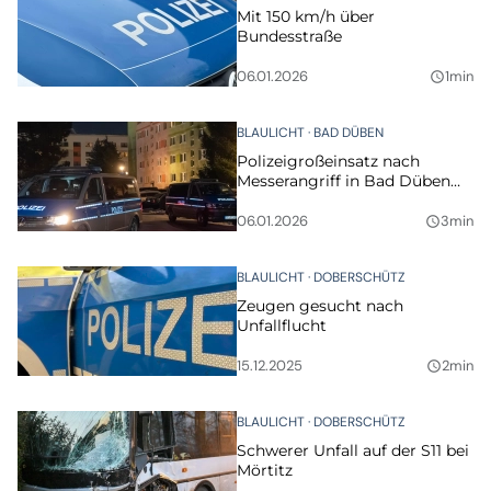
Mit 150 km/h über
Bundesstraße
06.01.2026
1min
query_builder
BLAULICHT
BAD DÜBEN
Polizeigroßeinsatz nach
Messerangriff in Bad Düben
(Update)
06.01.2026
3min
query_builder
BLAULICHT
DOBERSCHÜTZ
Zeugen gesucht nach
Unfallflucht
15.12.2025
2min
query_builder
BLAULICHT
DOBERSCHÜTZ
Schwerer Unfall auf der S11 bei
Mörtitz