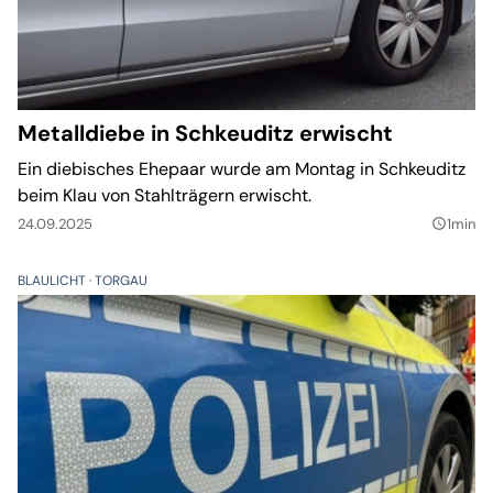
Metalldiebe in Schkeuditz erwischt
Ein diebisches Ehepaar wurde am Montag in Schkeuditz
beim Klau von Stahlträgern erwischt.
24.09.2025
1min
query_builder
BLAULICHT
TORGAU