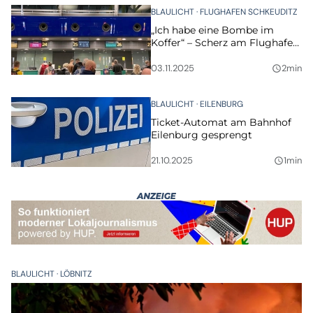
BLAULICHT
FLUGHAFEN SCHKEUDITZ
„Ich habe eine Bombe im
Koffer“ – Scherz am Flughafen
endet teuer
03.11.2025
2min
query_builder
BLAULICHT
EILENBURG
Ticket-Automat am Bahnhof
Eilenburg gesprengt
21.10.2025
1min
query_builder
BLAULICHT
LÖBNITZ