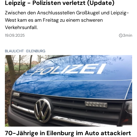
Leipzig - Polizisten verletzt (Update)
Zwischen den Anschlussstellen Großkugel und Leipzig-
West kam es am Freitag zu einem schweren
Verkehrsunfall.
19.09.2025
3min
query_builder
BLAULICHT
EILENBURG
70-Jährige in Eilenburg im Auto attackiert