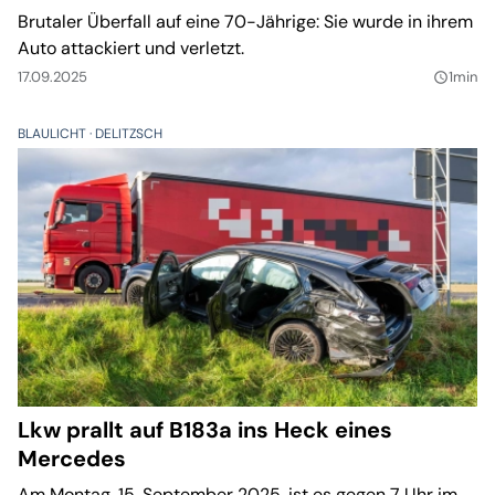
Brutaler Überfall auf eine 70-Jährige: Sie wurde in ihrem
Auto attackiert und verletzt.
17.09.2025
1min
query_builder
BLAULICHT
DELITZSCH
Lkw prallt auf B183a ins Heck eines
Mercedes
Am Montag, 15. September 2025, ist es gegen 7 Uhr im