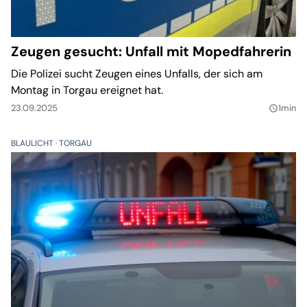
Zeugen gesucht: Unfall mit Mopedfahrerin
Die Polizei sucht Zeugen eines Unfalls, der sich am
Montag in Torgau ereignet hat.
23.09.2025
1min
query_builder
BLAULICHT
TORGAU