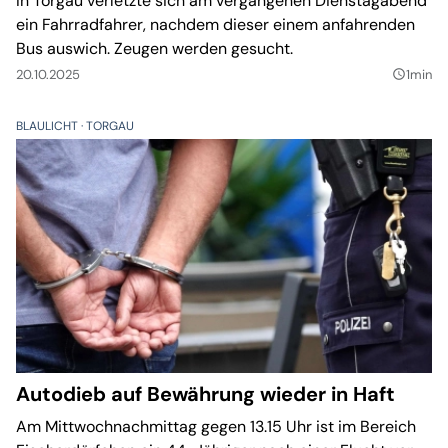
In Torgau verletzte sich am vergangenen Dienstagabend
ein Fahrradfahrer, nachdem dieser einem anfahrenden
Bus auswich. Zeugen werden gesucht.
20.10.2025
1min
query_builder
BLAULICHT
TORGAU
Autodieb auf Bewährung wieder in Haft
Am Mittwochnachmittag gegen 13.15 Uhr ist im Bereich