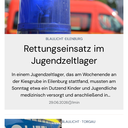
BLAULICHT
EILENBURG
Rettungseinsatz im
Jugendzeltlager
In einem Jugendzeltlager, das am Wochenende an
der Kiesgrube in Eilenburg stattfand, mussten am
Sonntag etwa ein Dutzend Kinder und Jugendliche
medizinisch versorgt und anschließend in
umliegende Krankenhäuser gebracht werden.
29.06.2026
1min
query_builder
BLAULICHT
TORGAU