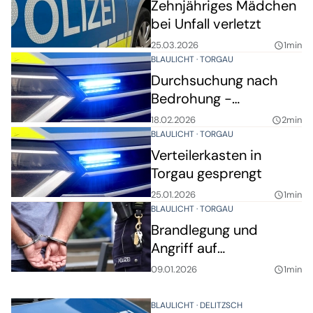
Zehnjähriges Mädchen
bei Unfall verletzt
25.03.2026
1min
query_builder
BLAULICHT
TORGAU
Durchsuchung nach
Bedrohung -
Schreckschusswaffen
18.02.2026
2min
query_builder
sichergestellt
BLAULICHT
TORGAU
Verteilerkasten in
Torgau gesprengt
25.01.2026
1min
query_builder
BLAULICHT
TORGAU
Brandlegung und
Angriff auf
Mitarbeiterin
09.01.2026
1min
query_builder
BLAULICHT
DELITZSCH