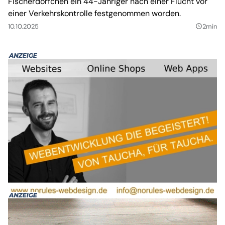
Fischerdörfchen ein 44-Jähriger nach einer Flucht vor
einer Verkehrskontrolle festgenommen worden.
10.10.2025
2min
query_builder