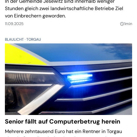
In der Gemeinde Jesewitz sind innerhalb weniger
Stunden gleich zwei landwirtschaftliche Betriebe Ziel
von Einbrechern geworden.
11.09.2025
1min
query_builder
BLAULICHT
TORGAU
Senior fällt auf Computerbetrug herein
Mehrere zehntausend Euro hat ein Rentner in Torgau