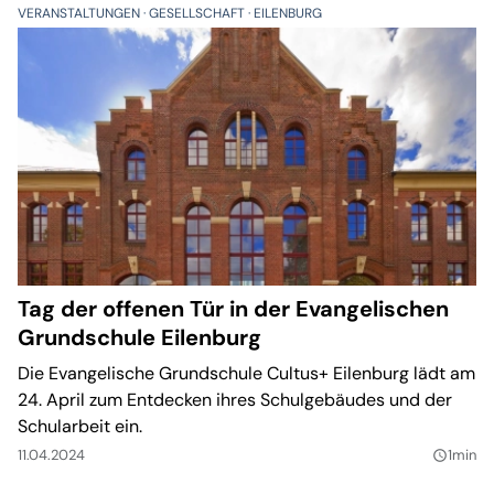
VERANSTALTUNGEN
GESELLSCHAFT
EILENBURG
Tag der offenen Tür in der Evangelischen
Grundschule Eilenburg
Die Evangelische Grundschule Cultus+ Eilenburg lädt am
24. April zum Entdecken ihres Schulgebäudes und der
Schularbeit ein.
11.04.2024
1min
query_builder