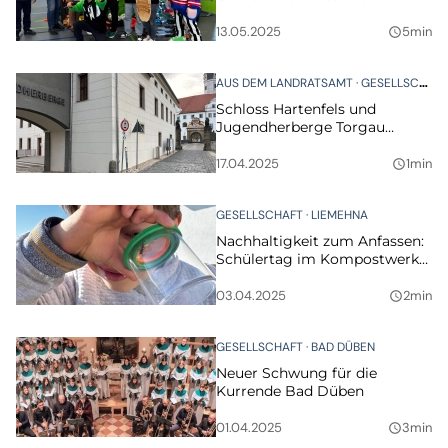
Gorilla Freestyle Award
13.05.2025
5min
query_builder
AUS DEM LANDRATSAMT
GESELLSCHAFT
Schloss Hartenfels und
Jugendherberge Torgau
rücken enger zusammen
17.04.2025
1min
query_builder
GESELLSCHAFT
LIEMEHNA
Nachhaltigkeit zum Anfassen:
Schülertag im Kompostwerk
Liemehna begeistert
Grundschüler
03.04.2025
2min
query_builder
GESELLSCHAFT
BAD DÜBEN
Neuer Schwung für die
Kurrende Bad Düben
01.04.2025
3min
query_builder