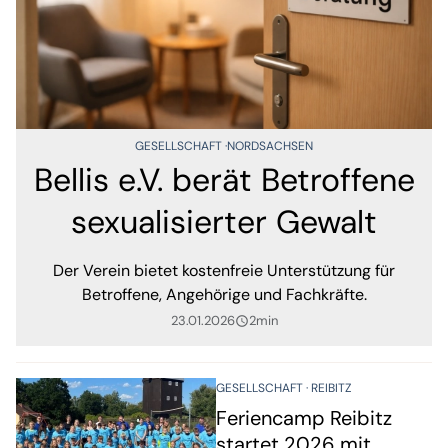
GESELLSCHAFT
NORDSACHSEN
Bellis e.V. berät Betroffene
sexualisierter Gewalt
Der Verein bietet kostenfreie Unterstützung für
Betroffene, Angehörige und Fachkräfte.
23.01.2026
2min
query_builder
GESELLSCHAFT
REIBITZ
Feriencamp Reibitz
startet 2026 mit