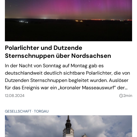
Polarlichter und Dutzende
Sternschnuppen über Nordsachsen
In der Nacht von Sonntag auf Montag gab es
deutschlandweit deutlich sichtbare Polarlichter, die von
Dutzenden Sternschnuppen begleitet wurden. Auslöser
für das Ereignis war ein „koronaler Masseauswurf” der
Sonne.
12.08.2024
2min
query_builder
GESELLSCHAFT
TORGAU