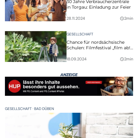
30 Jahre Verbraucherzentrale
in Torgau: Einladung zur Feier
28.11.2024
2min
query_builder
GESELLSCHAFT
Chance für nordsächsische
Schulen: Filmfestival „film ab!”
startet wieder
18.09.2024
2min
query_builder
GESELLSCHAFT
BAD DÜBEN