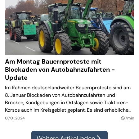
Am Montag Bauernproteste mit
Blockaden von Autobahnzufahrten -
Update
Im Rahmen deutschlandweiter Bauernproteste sind am
8. Januar Blockaden von Autobahnzufahrten und
Brücken, Kundgebungen in Ortslagen sowie Traktoren-
Korsos auch im Kreisgebiet geplant. Es sind erhebliche
Vekehrsbehinderungen zu erwarten.
07.01.2024
7min
query_builder
Weitere Artikel laden
arrow_forward_ios