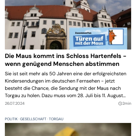
Die Maus kommt ins Schloss Hartenfels -
wenn genügend Menschen abstimmen
Sie ist seit mehr als 50 Jahren eine der erfolgreichsten
Kindersendungen im deutschen Fernsehen - jetzt
besteht die Chance, die Sendung mit der Maus nach
Torgau zu holen. Dazu muss vom 28. Juli bis 11. August
2024 beim Online-Voting unter www.die-maus.de
26.07.2024
2min
query_builder
kräftig für Schloss Hartenfels als Drehort abgestimmt
werden. Die Sachgeschichte läuft dann am 3. Oktober
POLITIK
GESELLSCHAFT
TORGAU
2024 bei „Türen auf für die Maus“ in der ARD.