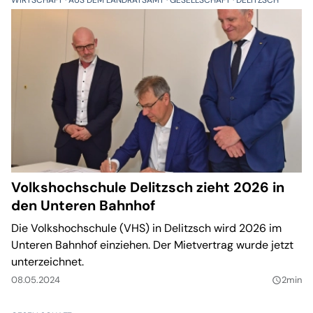
WIRTSCHAFT
AUS DEM LANDRATSAMT
GESELLSCHAFT
DELITZSCH
Volkshochschule Delitzsch zieht 2026 in
den Unteren Bahnhof
Die Volkshochschule (VHS) in Delitzsch wird 2026 im
Unteren Bahnhof einziehen. Der Mietvertrag wurde jetzt
unterzeichnet.
08.05.2024
2min
query_builder