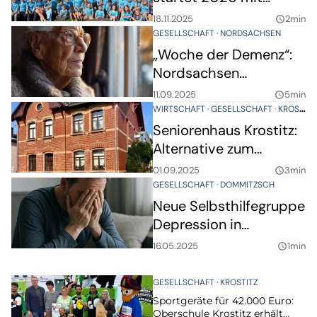
komplett neuem
18.11.2025
2min
query_builder
Programm
GESELLSCHAFT
NORDSACHSEN
„Woche der Demenz“:
Nordsachsen
informiert, berät und
11.09.2025
5min
query_builder
lädt ein
WIRTSCHAFT
GESELLSCHAFT
KROSTITZ
Seniorenhaus Krostitz:
Alternative zum
Pflegeheim
01.09.2025
3min
query_builder
GESELLSCHAFT
DOMMITZSCH
Neue Selbsthilfegruppe
Depression in
Dommitzsch
16.05.2025
1min
query_builder
GESELLSCHAFT
KROSTITZ
Sportgeräte für 42.000 Euro:
Oberschule Krostitz erhält