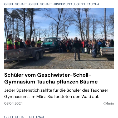
GESELLSCHAFT
GESELLSCHAFT
KINDER UND JUGEND
TAUCHA
Schüler vom Geschwister-Scholl-
Gymnasium Taucha pflanzen Bäume
Jeder Spatenstich zählte für die Schüler des Tauchaer
Gymnasiums im März. Sie forsteten den Wald auf.
08.04.2024
1min
query_builder
GESELLSCHAFT
DELITZSCH