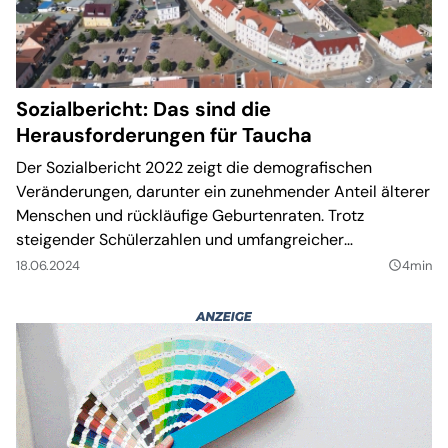
Sozialbericht: Das sind die
Herausforderungen für Taucha
Der Sozialbericht 2022 zeigt die demografischen
Veränderungen, darunter ein zunehmender Anteil älterer
Menschen und rückläufige Geburtenraten. Trotz
steigender Schülerzahlen und umfangreicher
Kinderbetreuungsangebote stellt die soziale Integration
18.06.2024
4min
query_builder
von Zuwanderern und die Unterstützung hilfebedürftiger
Familien die Stadt vor Herausforderungen. Der Bericht
verdeutlicht die Notwendigkeit kontinuierlicher
Maßnahmen, um den sozialen Wandel erfolgreich zu
gestalten.