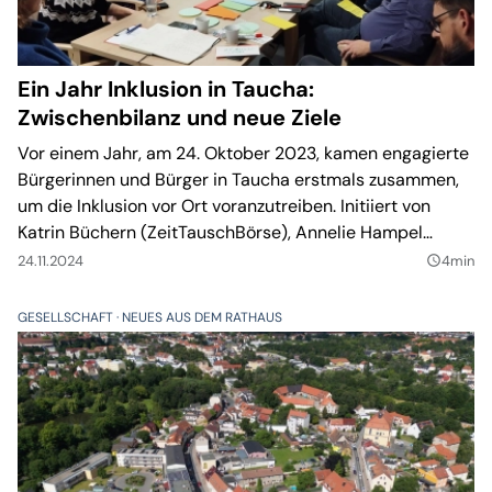
Ein Jahr Inklusion in Taucha:
Zwischenbilanz und neue Ziele
Vor einem Jahr, am 24. Oktober 2023, kamen engagierte
Bürgerinnen und Bürger in Taucha erstmals zusammen,
um die Inklusion vor Ort voranzutreiben. Initiiert von
Katrin Büchern (ZeitTauschBörse), Annelie Hampel
(damals bei der Stadt Taucha) und Stephan Kühn (DRK),
24.11.2024
4min
query_builder
sowie moderiert vom DRK-Projekt Mitmischen
Nordsachsen, stand das Treffen unter dem Motto:
GESELLSCHAFT
NEUES AUS DEM RATHAUS
Gemeinsam Perspektiven schaffen.