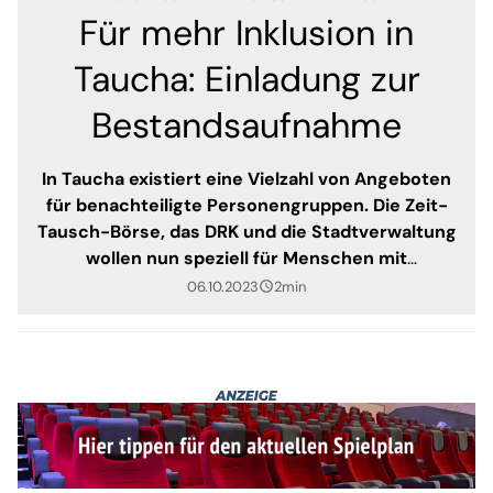
Für mehr Inklusion in
Taucha: Einladung zur
Bestandsaufnahme
In Taucha existiert eine Vielzahl von Angeboten
für benachteiligte Personengruppen. Die Zeit-
Tausch-Börse, das DRK und die Stadtverwaltung
wollen nun speziell für Menschen mit
Behinderung ein weiteres Angebot schaffen.
06.10.2023
2min
query_builder
Das Problem: Der Bedarf ist aktuell noch nicht
klar. Helfen soll nun eine Auftaktveranstaltung.