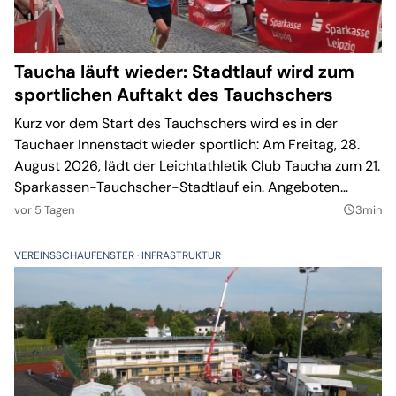
Taucha läuft wieder: Stadtlauf wird zum
sportlichen Auftakt des Tauchschers
Kurz vor dem Start des Tauchschers wird es in der
Tauchaer Innenstadt wieder sportlich: Am Freitag, 28.
August 2026, lädt der Leichtathletik Club Taucha zum 21.
Sparkassen-Tauchscher-Stadtlauf ein. Angeboten
werden Strecken für Kinder, Hobbyläufer, Walker und
vor 5 Tagen
3min
query_builder
ambitionierte Athleten. Im Hauptlauf werden zugleich die
sächsischen Landesmeister über zehn Kilometer
VEREINSSCHAUFENSTER
INFRASTRUKTUR
ermittelt.