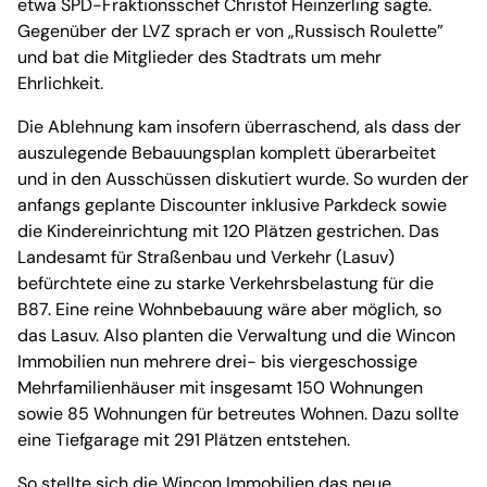
etwa SPD-Fraktionsschef Christof Heinzerling sagte.
Gegenüber der LVZ sprach er von „Russisch Roulette”
und bat die Mitglieder des Stadtrats um mehr
Ehrlichkeit.
Die Ablehnung kam insofern überraschend, als dass der
auszulegende Bebauungsplan komplett überarbeitet
und in den Ausschüssen diskutiert wurde. So wurden der
anfangs geplante Discounter inklusive Parkdeck sowie
die Kindereinrichtung mit 120 Plätzen gestrichen. Das
Landesamt für Straßenbau und Verkehr (Lasuv)
befürchtete eine zu starke Verkehrsbelastung für die
B87. Eine reine Wohnbebauung wäre aber möglich, so
das Lasuv. Also planten die Verwaltung und die Wincon
Immobilien nun mehrere drei- bis viergeschossige
Mehrfamilienhäuser mit insgesamt 150 Wohnungen
sowie 85 Wohnungen für betreutes Wohnen. Dazu sollte
eine Tiefgarage mit 291 Plätzen entstehen.
So stellte sich die Wincon Immobilien das neue