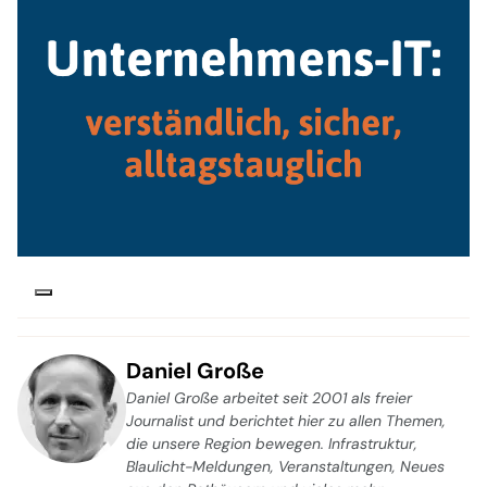
Daniel Große
Daniel Große arbeitet seit 2001 als freier
Journalist und berichtet hier zu allen Themen,
die unsere Region bewegen. Infrastruktur,
Blaulicht-Meldungen, Veranstaltungen, Neues