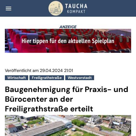
menu
Baugenehmigung f
Veröffentlicht am 29.04.2024 21:01
Wirtschaft
Freiligrathstraße
Westvorstadt
Baugenehmigung für Praxis- und
Bürocenter an der
Freiligrathstraße erteilt