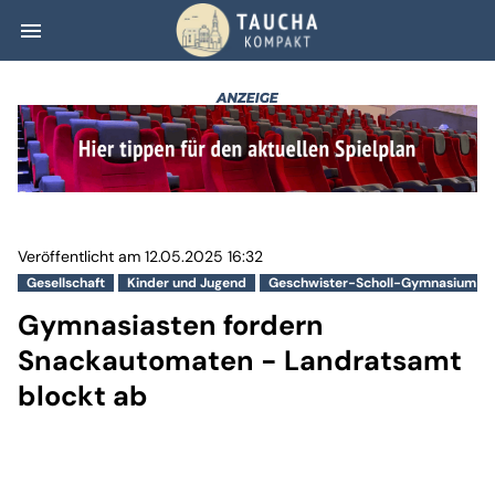
menu
Gymnasiasten fo
Veröffentlicht am 12.05.2025 16:32
Gesellschaft
Kinder und Jugend
Geschwister-Scholl-Gymnasium
Gymnasiasten fordern
Snackautomaten - Landratsamt
blockt ab