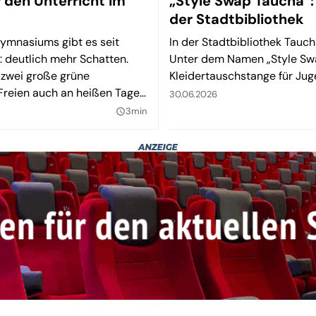
den Unterricht im
„Style Swap Taucha“:
der Stadtbibliothek
ymnasiums gibt es seit
In der Stadtbibliothek Tauch
: deutlich mehr Schatten.
Unter dem Namen „Style Swa
zwei große grüne
Kleidertauschstange für Jug
 Freien auch an heißen Tagen
30.06.2026
3min
query_builder