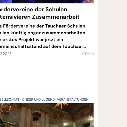
ördervereine der Schulen
ntensivieren Zusammenarbeit
e Fördervereine der Tauchaer Schulen
llen künftig enger zusammenarbeiten.
n erstes Projekt war jetzt ein
meinschaftsstand auf dem Tauchaer
eihnachtsmarkt.
12.2023
1min
query_builder
SELLSCHAFT
KINDER UND JUGEND
VERANSTALTUNGEN