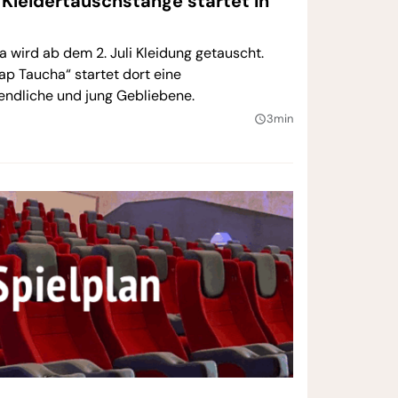
 Kleidertauschstange startet in
a wird ab dem 2. Juli Kleidung getauscht.
p Taucha“ startet dort eine
endliche und jung Gebliebene.
3min
query_builder