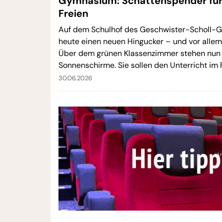
Gymnasium: Schattenspender für 
Freien
Auf dem Schulhof des Geschwister-Scholl-G
heute einen neuen Hingucker – und vor allem
Über dem grünen Klassenzimmer stehen nun 
Sonnenschirme. Sie sollen den Unterricht im
angenehmer machen.
30.06.2026