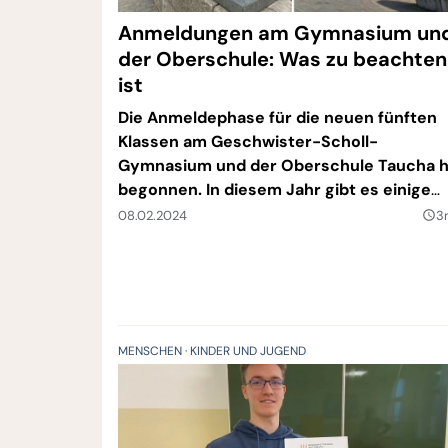
Anmeldungen am Gymnasium un
der Oberschule: Was zu beachten
ist
Die Anmeldephase für die neuen fünften
Klassen am Geschwister-Scholl-
Gymnasium und der Oberschule Taucha h
begonnen. In diesem Jahr gibt es einige
Neuerungen bei den Anmeldemodalitäten
08.02.2024
3
query_builder
MENSCHEN
KINDER UND JUGEND