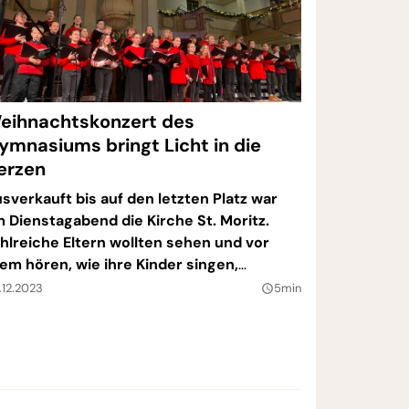
eihnachtskonzert des
ymnasiums bringt Licht in die
erzen
sverkauft bis auf den letzten Platz war
 Dienstagabend die Kirche St. Moritz.
hlreiche Eltern wollten sehen und vor
lem hören, wie ihre Kinder singen,
derieren oder Theater spielen. Das
.12.2023
5min
query_builder
aditionelle Weihnachtskonzert stand an.