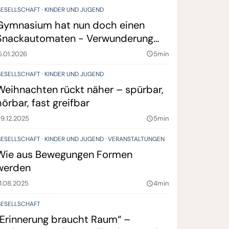
ESELLSCHAFT
KINDER UND JUGEND
Gymnasium hat nun doch einen
Snackautomaten - Verwunderung
über Wahl des Anbieters
5.01.2026
5min
query_builder
ESELLSCHAFT
KINDER UND JUGEND
Weihnachten rückt näher – spürbar,
hörbar, fast greifbar
9.12.2025
5min
query_builder
ESELLSCHAFT
KINDER UND JUGEND
VERANSTALTUNGEN
Wie aus Bewegungen Formen
werden
1.08.2025
4min
query_builder
ESELLSCHAFT
„Erinnerung braucht Raum“ –