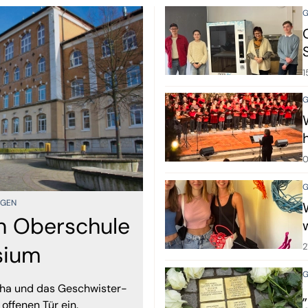
G
1
G
0
G
NGEN
in Oberschule
sium
2
G
cha und das Geschwister-
ffenen Tür ein.