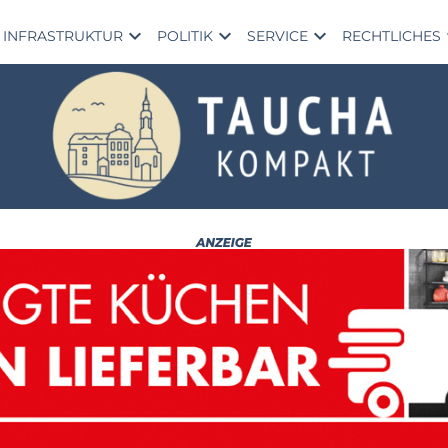
expand_more
expand_more
expand_more
exp
INFRASTRUKTUR
POLITIK
SERVICE
RECHTLICHES
Ta