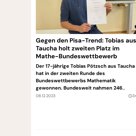
Gegen den Pisa-Trend: Tobias au
Taucha holt zweiten Platz im
Mathe-Bundeswettbewerb
Der 17-jährige Tobias Pötzsch aus Taucha
hat in der zweiten Runde des
Bundeswettbewerbs Mathematik
gewonnen. Bundesweit nahmen 246
Jugendliche, an dieser Runde teil. Tobias i
08.12.2023
3
query_builder
der beste sächsische Teilnehmer; nur
einmal wurde Silber für den Freistaat
vergeben. Die vier Bronze-Auszeichnung
gingen in Sachsen an Schüler und eine
Schülerin in Dresden, Leipzig, Zschopau u