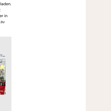
laden.
g
r in
 zu
ER
SPORT