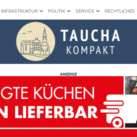
expand_more
expand_more
expand_more
exp
INFRASTRUKTUR
POLITIK
SERVICE
RECHTLICHES
Mü