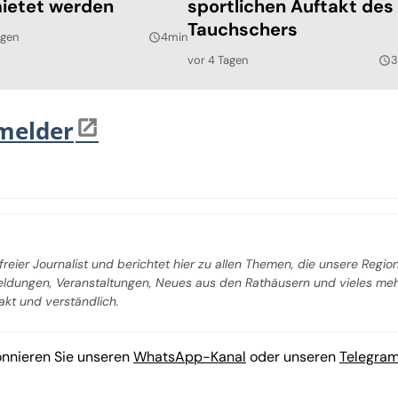
ietet werden
sportlichen Auftakt des
Tauchschers
agen
4min
query_builder
vor 4 Tagen
3
query_builder
melder
freier Journalist und berichtet hier zu allen Themen, die unsere Regio
Meldungen, Veranstaltungen, Neues aus den Rathäusern und vieles me
pakt und verständlich.
onnieren Sie unseren
WhatsApp-Kanal
oder unseren
Telegra