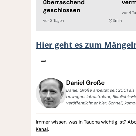
überraschend
verm
geschlossen
vor 4 T
vor 3 Tagen
3min
query_builder
Hier geht es zum Mängel
Daniel Große
Daniel Große arbeitet seit 2001 als 
bewegen. Infrastruktur, Blaulicht-
veröffentlicht er hier. Schnell, kom
Immer wissen, was in Taucha wichtig ist? Ab
Kanal
.