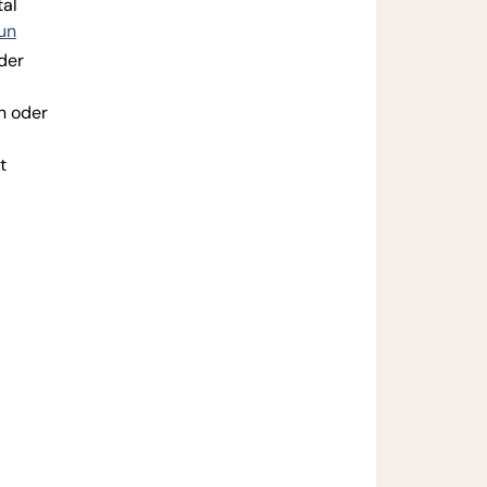
tal
un
der
n oder
t