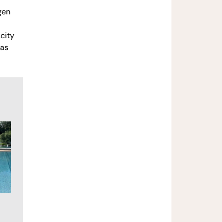
gen
city
das