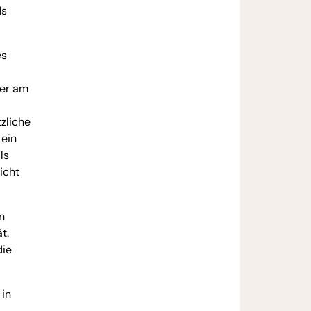
ds
es
mer am
tzliche
 ein
ls
icht
n
t.
die
 in