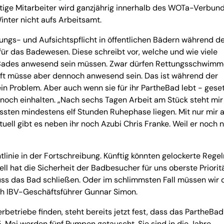
ftige Mitarbeiter wird ganzjährig innerhalb des WOTa-Verbun
inter nicht aufs Arbeitsamt.
erungs- und Aufsichtspflicht in öffentlichen Bädern während d
ür das Badewesen. Diese schreibt vor, welche und wie viele
s Bades anwesend sein müssen. Zwar dürfen Rettungsschwim
ft müsse aber dennoch anwesend sein. Das ist während der
ein Problem. Aber auch wenn sie für ihr PartheBad lebt - gese
och einhalten. „Nach sechs Tagen Arbeit am Stück steht mir
ssten mindestens elf Stunden Ruhephase liegen. Mit nur mir a
tuell gibt es neben ihr noch Azubi Chris Franke. Weil er noch n
tlinie in der Fortschreibung. Künftig könnten gelockerte Regel
ell hat die Sicherheit der Badbesucher für uns oberste Prioritä
ss das Bad schließen. Oder im schlimmsten Fall müssen wir 
uch IBV-Geschäftsführer Gunnar Simon.
rbetriebe finden, steht bereits jetzt fest, dass das PartheBad
5. Mai werden fünf Pumpen getauscht. Sie sind in die Jahre