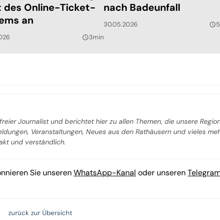
t des Online-Ticket-
nach Badeunfall
ems an
30.05.2026
5
query_builder
026
3min
query_builder
freier Journalist und berichtet hier zu allen Themen, die unsere Regio
Meldungen, Veranstaltungen, Neues aus den Rathäusern und vieles me
pakt und verständlich.
onnieren Sie unseren
WhatsApp-Kanal
oder unseren
Telegra
zurück zur Übersicht