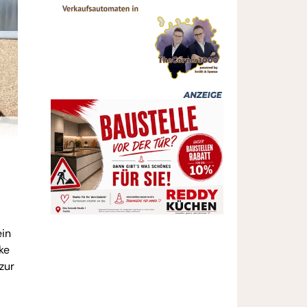
ein
ke
zur