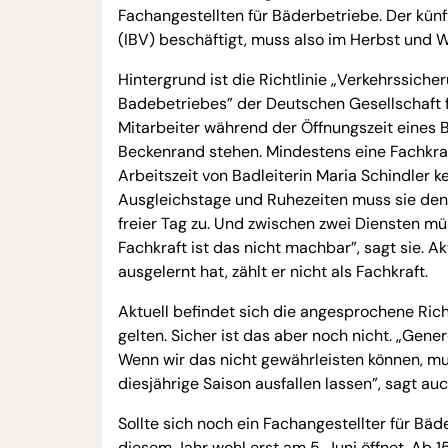
Fachangestellten für Bäderbetriebe. Der kün
(IBV) beschäftigt, muss also im Herbst und W
Hintergrund ist die Richtlinie „Verkehrssich
Badebetriebes” der Deutschen Gesellschaft f
Mitarbeiter während der Öffnungszeit eine
Beckenrand stehen. Mindestens eine Fachkra
Arbeitszeit von Badleiterin Maria Schindler k
Ausgleichstage und Ruhezeiten muss sie denn
freier Tag zu. Und zwischen zwei Diensten mü
Fachkraft ist das nicht machbar”, sagt sie. Ak
ausgelernt hat, zählt er nicht als Fachkraft.
Aktuell befindet sich die angesprochene Rich
gelten. Sicher ist das aber noch nicht. „Gener
Wenn wir das nicht gewährleisten können, mu
diesjährige Saison ausfallen lassen”, sagt a
Sollte sich noch ein Fachangestellter für Bäde
diesem Jahr wohl erst am 5. Juni öffnet. Ab 1