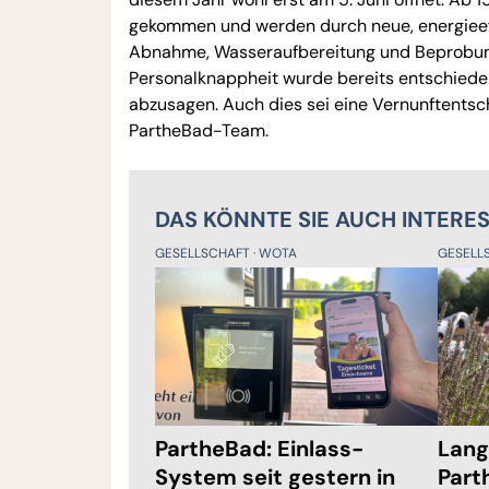
gekommen und werden durch neue, energieeffi
Abnahme, Wasseraufbereitung und Beprobung
Personalknappheit wurde bereits entschieden
abzusagen. Auch dies sei eine Vernunftentsc
PartheBad-Team.
DAS KÖNNTE SIE AUCH INTERE
GESELLSCHAFT
WOTA
GESELL
PartheBad: Einlass-
Lang
System seit gestern in
Part