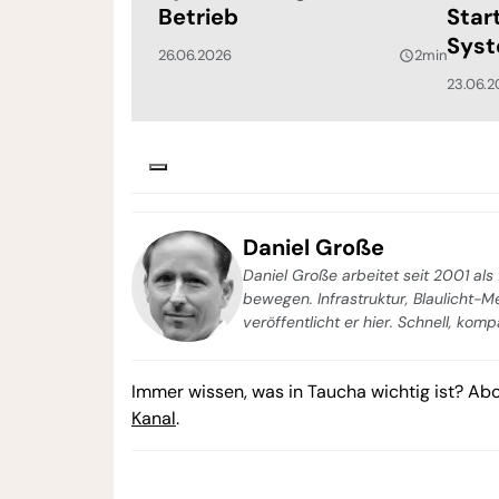
Betrieb
Star
Syst
26.06.2026
2min
query_builder
23.06.2
Daniel Große
Daniel Große arbeitet seit 2001 als 
bewegen. Infrastruktur, Blaulicht-
veröffentlicht er hier. Schnell, kom
Immer wissen, was in Taucha wichtig ist? Ab
Kanal
.