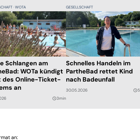
SCHAFT
WOTA
GESELLSCHAFT
e Schlangen am
Schnelles Handeln im
heBad: WOTa kündigt
PartheBad rettet Kind
t des Online-Ticket-
nach Badeunfall
ems an
30.05.2026
5
query_builder
026
3min
query_builder
rmat an: