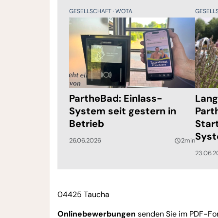
GESELLSCHAFT
WOTA
GESELL
PartheBad: Einlass-
Lang
System seit gestern in
Part
Betrieb
Star
Syst
26.06.2026
2min
query_builder
23.06.2
04425 Taucha
Onlinebewerbungen
senden Sie im PDF-Fo