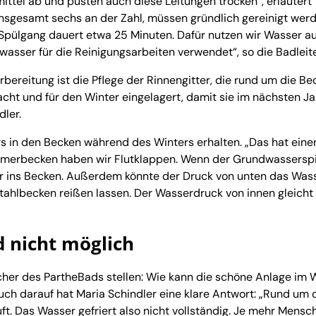
ttel ab und pusten auch diese Leitungen trocken“, erläutert
, insgesamt sechs an der Zahl, müssen gründlich gereinigt werd
r Spülgang dauert etwa 25 Minuten. Dafür nutzen wir Wasser a
ser für die Reinigungsarbeiten verwendet“, so die Badleite
rbereitung ist die Pflege der Rinnengitter, die rund um die Be
cht und für den Winter eingelagert, damit sie im nächsten Ja
dler.
rs in den Becken während des Winters erhalten. „Das hat eine
immerbecken haben wir Flutklappen. Wenn der Grundwassersp
sser ins Becken. Außerdem könnte der Druck von unten das Was
ahlbecken reißen lassen. Der Wasserdruck von innen gleicht
 nicht möglich
ucher des PartheBads stellen: Wie kann die schöne Anlage im 
Auch darauf hat Maria Schindler eine klare Antwort: „Rund um 
t. Das Wasser gefriert also nicht vollständig. Je mehr Mensc