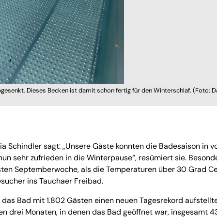
esenkt. Dieses Becken ist damit schon fertig für den Winterschlaf. (Foto: D
ria Schindler sagt: „Unsere Gäste konnten die Badesaison in vo
n sehr zufrieden in die Winterpause“, resümiert sie. Besond
rsten Septemberwoche, als die Temperaturen über 30 Grad Ce
esucher ins Tauchaer Freibad.
s das Bad mit 1.802 Gästen einen neuen Tagesrekord aufstellte
en drei Monaten, in denen das Bad geöffnet war, insgesamt 4