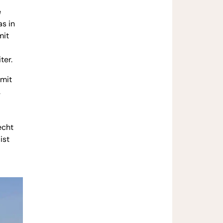
e
as in
mit
ter.
mit
.
echt
ist