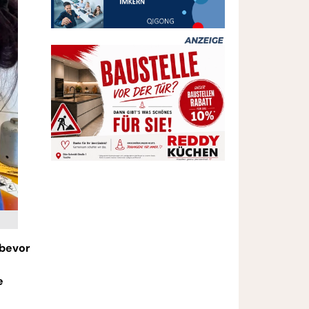
 bevor
e