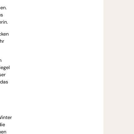
en.
us
rin.
cken
hr
n
iegel
ser
 das
Winter
die
hen