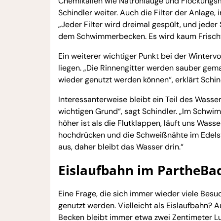
Chemikalien wie Natronlauge und Flockungsmi
Schindler weiter. Auch die Filter der Anlage
„Jeder Filter wird dreimal gespült, und jede
dem Schwimmerbecken. Es wird kaum Frischwas
Ein weiterer wichtiger Punkt bei der Wintervo
liegen. „Die Rinnengitter werden sauber gema
wieder genutzt werden können“, erklärt Schin
Interessanterweise bleibt ein Teil des Wasse
wichtigen Grund“, sagt Schindler. „Im Schw
höher ist als die Flutklappen, läuft uns Wa
hochdrücken und die Schweißnähte im Edelst
aus, daher bleibt das Wasser drin.“
Eislaufbahn im PartheBad
Eine Frage, die sich immer wieder viele Bes
genutzt werden. Vielleicht als Eislaufbahn? 
Becken bleibt immer etwa zwei Zentimeter Luf