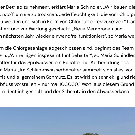
ßer Betrieb zu nehmen“, erklärt Maria Schindler. „Wir bauen di
ckstoff, um sie zu trocknen. Jede Feuchtigkeit, die vom Chlorg
zu werden und sich in Form von Chlorbutter festzusetzen.“ Da
ontiert und zur Wartung geschickt. „Neue Membranen und
nächsten Jahr wieder einwandfrei funktioniert“, so Maria wei
die Chlorgasanlage abgeschlossen sind, beginnt das Team 
n. „Wir reinigen insgesamt fünf Behälter“, so Maria Schindler
älter für das Spülwasser, ein Behälter zur Aufbereitung des
 Maria: „Im Schlammwasserbehälter sammelt sich alles, von
 und allgemeinem Schmutz. Es ist wirklich sehr eklig und ri
bfluss vorstellen – nur mal 100.000.“ Wohl aus diesem Grund 
ird ordentlich gespült und der Schmutz in den Abwasserkanal