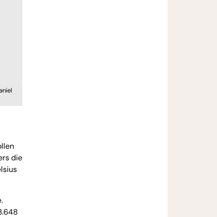
aniel
llen
ers die
lsius
.
3.648