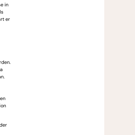
e in
ls
rt er
rden.
ha
an.
ten
ion
 der