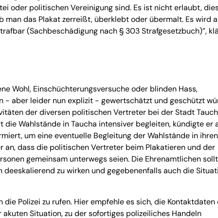
i oder politischen Vereinigung sind. Es ist nicht erlaubt, dies
ob man das Plakat zerreißt, überklebt oder übermalt. Es wird a
rafbar (Sachbeschädigung nach § 303 Strafgesetzbuch)”, klä
ene Wohl, Einschüchterungsversuche oder blinden Hass,
 - aber leider nun explizit - gewertschätzt und geschützt wü
äten der diversen politischen Vertreter bei der Stadt Tauc
t die Wahlstände in Taucha intensiver begleiten, kündigte er 
rmiert, um eine eventuelle Begleitung der Wahlstände in ihren
an, dass die politischen Vertreter beim Plakatieren und der
ersonen gemeinsam unterwegs seien. Die Ehrenamtlichen soll
nen deeskalierend zu wirken und gegebenenfalls auch die Situat
die Polizei zu rufen. Hier empfehle es sich, die Kontaktdaten
 akuten Situation, zu der sofortiges polizeiliches Handeln