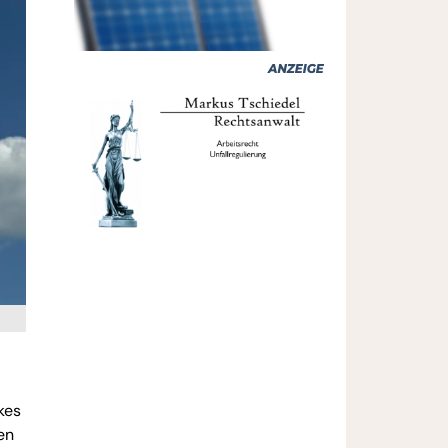
kes
en