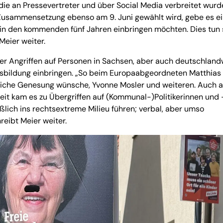
, die an Pressevertreter und über Social Media verbreitet wurd
Zusammensetzung ebenso am 9. Juni gewählt wird, gebe es e
 in den kommenden fünf Jahren einbringen möchten. Dies tun s
 Meier weiter.
er Angriffen auf Personen in Sachsen, aber auch deutschland
nsbildung einbringen. „So beim Europaabgeordneten Matthias
gliche Genesung wünsche, Yvonne Mosler und weiteren. Auch 
it kam es zu Übergriffen auf (Kommunal-)Politikerinnen und 
ßlich ins rechtsextreme Milieu führen; verbal, aber umso
hreibt Meier weiter.