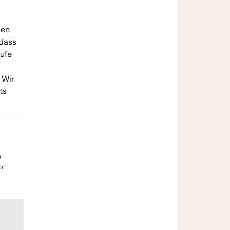
ben
 dass
rufe
 Wir
ts
n
hr