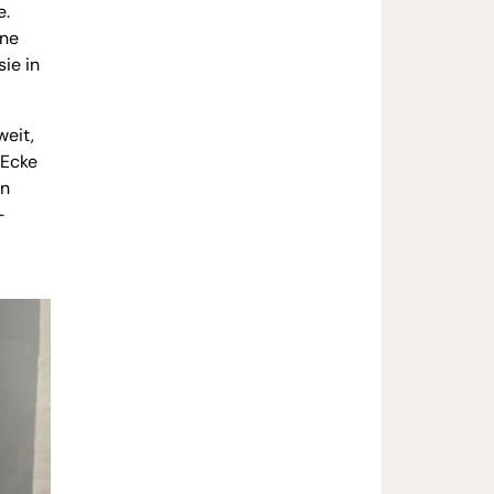
e.
ine
ie in
weit,
 Ecke
an
-